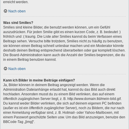
erreicht werden.
Nach oben
Was sind Smilies?
Smilies sind kleine Bilder, die benutzt werden können, um ein Gefühl
auszudrücken. Für jeden Smilie gibt es einen kurzen Code, z. B. bedeutet :)
fröhlich und :( traurig. Die Liste aller Smilies kannst du beim Verfassen eines
Beitrags sehen. Versuche bitte trotzdem, Smilies nicht zu häufig zu benutzen,
sie können einen Beitrag schnell unlesbar machen und ein Moderator könnte
deshalb deinen Beitrag entsprechend überarbeiten oder gar komplett löschen.
Die Board-Administration kann auch die Anzahl der Smilies begrenzen, die du
in einem Beitrag benutzen kannst.
Nach oben
Kann ich Bilder in meine Beiträge einfügen?
Ja, Bilder können in deinem Beitrag angezeigt werden. Wenn die
Administration Dateianhänge erlaubt hat, kannst du das Bild auch direkt
hochladen. Ansonsten musst du zu einem Bild verlinken, das auf einem
öffentlich zugänglichen Server liegt, z. B. http://www.domain.tld/mein-bild.gif.
Du kannst weder Bilder verlinken, die sich auf deinem eigenen PC befinden
(außer es ist ein öffentlich zugänglicher Server), noch zu Bildern, die nur nach
einer Anmeldung verfügbar sind, z. B. Hotmail- oder Yahoo-Mailboxen, mit
einem Passwort geschützte Seiten usw. Um das Bild anzuzeigen, benutze den
BBCode-Tag „[img]“.