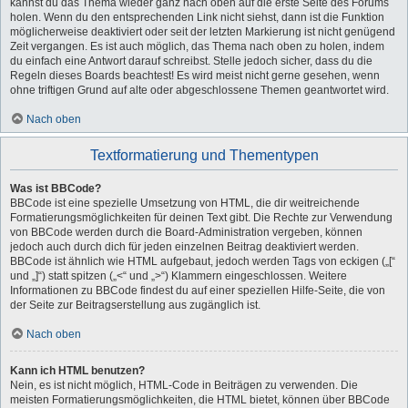
kannst du das Thema wieder ganz nach oben auf die erste Seite des Forums
holen. Wenn du den entsprechenden Link nicht siehst, dann ist die Funktion
möglicherweise deaktiviert oder seit der letzten Markierung ist nicht genügend
Zeit vergangen. Es ist auch möglich, das Thema nach oben zu holen, indem
du einfach eine Antwort darauf schreibst. Stelle jedoch sicher, dass du die
Regeln dieses Boards beachtest! Es wird meist nicht gerne gesehen, wenn
ohne triftigen Grund auf alte oder abgeschlossene Themen geantwortet wird.
Nach oben
Textformatierung und Thementypen
Was ist BBCode?
BBCode ist eine spezielle Umsetzung von HTML, die dir weitreichende
Formatierungsmöglichkeiten für deinen Text gibt. Die Rechte zur Verwendung
von BBCode werden durch die Board-Administration vergeben, können
jedoch auch durch dich für jeden einzelnen Beitrag deaktiviert werden.
BBCode ist ähnlich wie HTML aufgebaut, jedoch werden Tags von eckigen („[“
und „]“) statt spitzen („<“ und „>“) Klammern eingeschlossen. Weitere
Informationen zu BBCode findest du auf einer speziellen Hilfe-Seite, die von
der Seite zur Beitragserstellung aus zugänglich ist.
Nach oben
Kann ich HTML benutzen?
Nein, es ist nicht möglich, HTML-Code in Beiträgen zu verwenden. Die
meisten Formatierungsmöglichkeiten, die HTML bietet, können über BBCode