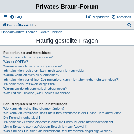
Privates Braun-Forum
FAQ
Registrieren
Anmelden
S
Foren-Übersicht
Unbeantwortete Themen
Aktive Themen
u
Häufig gestellte Fragen
c
h
Registrierung und Anmeldung
e
Wozu muss ich mich registrieren?
Was ist COPPA?
Warum kann ich mich nicht registrieren?
Ich habe mich registriert, kann mich aber nicht anmelden!
Warum kann ich mich nicht anmelden?
Ich habe mich vor einiger Zeit registriert, kann mich aber nicht mehr anmelden?!
Ich habe mein Passwort vergessen!
Warum werde ich automatisch abgemeldet?
Wozu ist die Funktion „Alle Cookies löschen“?
Benutzerpräferenzen und -einstellungen
Wie kann ich meine Einstellungen ändern?
Wie kann ich verhindern, dass mein Benutzername in der Online-Liste auftaucht?
Die Forenuhr geht falsch!
Ich habe die Zeitzone eingestellt, aber die Forenuhr geht immer noch falsch!
Meine Sprache steht auf diesem Board nicht zur Auswahl!
Was sind das für Bilder, die bei meinem Benutzernamen angezeigt werden?