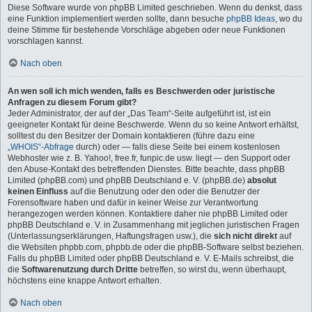
Diese Software wurde von phpBB Limited geschrieben. Wenn du denkst, dass
eine Funktion implementiert werden sollte, dann besuche
phpBB Ideas
, wo du
deine Stimme für bestehende Vorschläge abgeben oder neue Funktionen
vorschlagen kannst.
Nach oben
An wen soll ich mich wenden, falls es Beschwerden oder juristische
Anfragen zu diesem Forum gibt?
Jeder Administrator, der auf der „Das Team“-Seite aufgeführt ist, ist ein
geeigneter Kontakt für deine Beschwerde. Wenn du so keine Antwort erhältst,
solltest du den Besitzer der Domain kontaktieren (führe dazu eine
„WHOIS“-Abfrage
durch) oder — falls diese Seite bei einem kostenlosen
Webhoster wie z. B. Yahoo!, free.fr, funpic.de usw. liegt — den Support oder
den Abuse-Kontakt des betreffenden Dienstes. Bitte beachte, dass phpBB
Limited (phpBB.com) und phpBB Deutschland e. V. (phpBB.de)
absolut
keinen Einfluss
auf die Benutzung oder den oder die Benutzer der
Forensoftware haben und dafür in keiner Weise zur Verantwortung
herangezogen werden können. Kontaktiere daher nie phpBB Limited oder
phpBB Deutschland e. V. in Zusammenhang mit jeglichen juristischen Fragen
(Unterlassungserklärungen, Haftungsfragen usw.), die
sich nicht direkt
auf
die Websiten phpbb.com, phpbb.de oder die phpBB-Software selbst beziehen.
Falls du phpBB Limited oder phpBB Deutschland e. V. E-Mails schreibst, die
die
Softwarenutzung durch Dritte
betreffen, so wirst du, wenn überhaupt,
höchstens eine knappe Antwort erhalten.
Nach oben