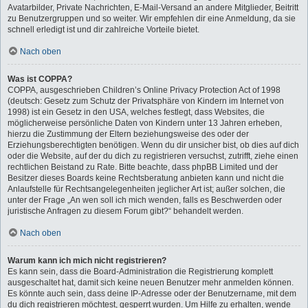
Avatarbilder, Private Nachrichten, E-Mail-Versand an andere Mitglieder, Beitritt
zu Benutzergruppen und so weiter. Wir empfehlen dir eine Anmeldung, da sie
schnell erledigt ist und dir zahlreiche Vorteile bietet.
Nach oben
Was ist COPPA?
COPPA, ausgeschrieben Children’s Online Privacy Protection Act of 1998
(deutsch: Gesetz zum Schutz der Privatsphäre von Kindern im Internet von
1998) ist ein Gesetz in den USA, welches festlegt, dass Websites, die
möglicherweise persönliche Daten von Kindern unter 13 Jahren erheben,
hierzu die Zustimmung der Eltern beziehungsweise des oder der
Erziehungsberechtigten benötigen. Wenn du dir unsicher bist, ob dies auf dich
oder die Website, auf der du dich zu registrieren versuchst, zutrifft, ziehe einen
rechtlichen Beistand zu Rate. Bitte beachte, dass phpBB Limited und der
Besitzer dieses Boards keine Rechtsberatung anbieten kann und nicht die
Anlaufstelle für Rechtsangelegenheiten jeglicher Art ist; außer solchen, die
unter der Frage „An wen soll ich mich wenden, falls es Beschwerden oder
juristische Anfragen zu diesem Forum gibt?“ behandelt werden.
Nach oben
Warum kann ich mich nicht registrieren?
Es kann sein, dass die Board-Administration die Registrierung komplett
ausgeschaltet hat, damit sich keine neuen Benutzer mehr anmelden können.
Es könnte auch sein, dass deine IP-Adresse oder der Benutzername, mit dem
du dich registrieren möchtest, gesperrt wurden. Um Hilfe zu erhalten, wende