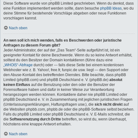
Diese Software wurde von phpBB Limited geschrieben. Wenn du denkst, dass
eine Funktion implementiert werden sollte, dann besuche
phpBB Ideas
, wo du
deine Stimme für bestehende Vorschläge abgeben oder neue Funktionen
vorschlagen kannst.
Nach oben
An wen soll ich mich wenden, falls es Beschwerden oder juristische
Anfragen zu diesem Forum gibt?
Jeder Administrator, der auf der „Das Team“-Seite aufgeführt ist, ist ein
geeigneter Kontakt für deine Beschwerde. Wenn du so keine Antwort erhältst,
solltest du den Besitzer der Domain kontaktieren (führe dazu eine
„WHOIS“-Abfrage
durch) oder — falls diese Seite bei einem kostenlosen
Webhoster wie z. B. Yahoo!, free.fr, funpic.de usw. liegt — den Support oder
den Abuse-Kontakt des betreffenden Dienstes. Bitte beachte, dass phpBB
Limited (phpBB.com) und phpBB Deutschland e. V. (phpBB.de)
absolut
keinen Einfluss
auf die Benutzung oder den oder die Benutzer der
Forensoftware haben und dafür in keiner Weise zur Verantwortung
herangezogen werden können. Kontaktiere daher nie phpBB Limited oder
phpBB Deutschland e. V. in Zusammenhang mit jeglichen juristischen Fragen
(Unterlassungserklärungen, Haftungsfragen usw.), die
sich nicht direkt
auf
die Websiten phpbb.com, phpbb.de oder die phpBB-Software selbst beziehen.
Falls du phpBB Limited oder phpBB Deutschland e. V. E-Mails schreibst, die
die
Softwarenutzung durch Dritte
betreffen, so wirst du, wenn überhaupt,
höchstens eine knappe Antwort erhalten.
Nach oben