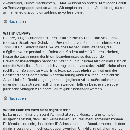
Avatarbilder, Private Nachrichten, E-Mail-Versand an andere Mitglieder, Beitritt
zu Benutzergruppen und so weiter. Wir empfehlen dir eine Anmeldung, da sie
schnell erledigt ist und dir zahlreiche Vorteile bietet.
Nach oben
Was ist COPPA?
COPPA, ausgeschrieben Children’s Online Privacy Protection Act of 1998
(deutsch: Gesetz zum Schutz der Privatsphäre von Kindern im Internet von
1998) ist ein Gesetz in den USA, welches festlegt, dass Websites, die
möglicherweise persönliche Daten von Kindern unter 13 Jahren erheben,
hierzu die Zustimmung der Eltern beziehungsweise des oder der
Erziehungsberechtigten benötigen. Wenn du dir unsicher bist, ob dies auf dich
oder die Website, auf der du dich zu registrieren versuchst, zutrifft, ziehe einen
rechtlichen Beistand zu Rate. Bitte beachte, dass phpBB Limited und der
Besitzer dieses Boards keine Rechtsberatung anbieten kann und nicht die
Anlaufstelle für Rechtsangelegenheiten jeglicher Art ist; außer solchen, die
unter der Frage „An wen soll ich mich wenden, falls es Beschwerden oder
juristische Anfragen zu diesem Forum gibt?“ behandelt werden.
Nach oben
Warum kann ich mich nicht registrieren?
Es kann sein, dass die Board-Administration die Registrierung komplett
ausgeschaltet hat, damit sich keine neuen Benutzer mehr anmelden können.
Es könnte auch sein, dass deine IP-Adresse oder der Benutzername, mit dem
du dich registrieren möchtest, gesperrt wurden. Um Hilfe zu erhalten, wende