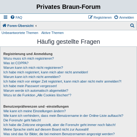
Privates Braun-Forum
FAQ
Registrieren
Anmelden
S
Foren-Übersicht
Unbeantwortete Themen
Aktive Themen
u
Häufig gestellte Fragen
c
h
Registrierung und Anmeldung
e
Wozu muss ich mich registrieren?
Was ist COPPA?
Warum kann ich mich nicht registrieren?
Ich habe mich registriert, kann mich aber nicht anmelden!
Warum kann ich mich nicht anmelden?
Ich habe mich vor einiger Zeit registriert, kann mich aber nicht mehr anmelden?!
Ich habe mein Passwort vergessen!
Warum werde ich automatisch abgemeldet?
Wozu ist die Funktion „Alle Cookies löschen“?
Benutzerpräferenzen und -einstellungen
Wie kann ich meine Einstellungen ändern?
Wie kann ich verhindern, dass mein Benutzername in der Online-Liste auftaucht?
Die Forenuhr geht falsch!
Ich habe die Zeitzone eingestellt, aber die Forenuhr geht immer noch falsch!
Meine Sprache steht auf diesem Board nicht zur Auswahl!
Was sind das für Bilder, die bei meinem Benutzernamen angezeigt werden?