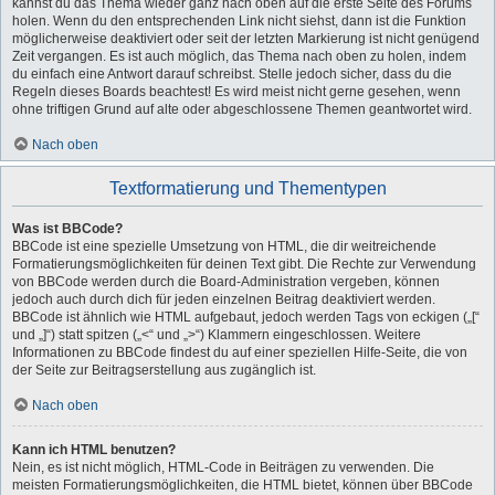
kannst du das Thema wieder ganz nach oben auf die erste Seite des Forums
holen. Wenn du den entsprechenden Link nicht siehst, dann ist die Funktion
möglicherweise deaktiviert oder seit der letzten Markierung ist nicht genügend
Zeit vergangen. Es ist auch möglich, das Thema nach oben zu holen, indem
du einfach eine Antwort darauf schreibst. Stelle jedoch sicher, dass du die
Regeln dieses Boards beachtest! Es wird meist nicht gerne gesehen, wenn
ohne triftigen Grund auf alte oder abgeschlossene Themen geantwortet wird.
Nach oben
Textformatierung und Thementypen
Was ist BBCode?
BBCode ist eine spezielle Umsetzung von HTML, die dir weitreichende
Formatierungsmöglichkeiten für deinen Text gibt. Die Rechte zur Verwendung
von BBCode werden durch die Board-Administration vergeben, können
jedoch auch durch dich für jeden einzelnen Beitrag deaktiviert werden.
BBCode ist ähnlich wie HTML aufgebaut, jedoch werden Tags von eckigen („[“
und „]“) statt spitzen („<“ und „>“) Klammern eingeschlossen. Weitere
Informationen zu BBCode findest du auf einer speziellen Hilfe-Seite, die von
der Seite zur Beitragserstellung aus zugänglich ist.
Nach oben
Kann ich HTML benutzen?
Nein, es ist nicht möglich, HTML-Code in Beiträgen zu verwenden. Die
meisten Formatierungsmöglichkeiten, die HTML bietet, können über BBCode