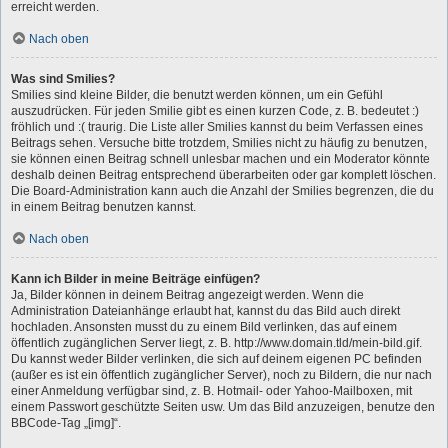
erreicht werden.
Nach oben
Was sind Smilies?
Smilies sind kleine Bilder, die benutzt werden können, um ein Gefühl
auszudrücken. Für jeden Smilie gibt es einen kurzen Code, z. B. bedeutet :)
fröhlich und :( traurig. Die Liste aller Smilies kannst du beim Verfassen eines
Beitrags sehen. Versuche bitte trotzdem, Smilies nicht zu häufig zu benutzen,
sie können einen Beitrag schnell unlesbar machen und ein Moderator könnte
deshalb deinen Beitrag entsprechend überarbeiten oder gar komplett löschen.
Die Board-Administration kann auch die Anzahl der Smilies begrenzen, die du
in einem Beitrag benutzen kannst.
Nach oben
Kann ich Bilder in meine Beiträge einfügen?
Ja, Bilder können in deinem Beitrag angezeigt werden. Wenn die
Administration Dateianhänge erlaubt hat, kannst du das Bild auch direkt
hochladen. Ansonsten musst du zu einem Bild verlinken, das auf einem
öffentlich zugänglichen Server liegt, z. B. http://www.domain.tld/mein-bild.gif.
Du kannst weder Bilder verlinken, die sich auf deinem eigenen PC befinden
(außer es ist ein öffentlich zugänglicher Server), noch zu Bildern, die nur nach
einer Anmeldung verfügbar sind, z. B. Hotmail- oder Yahoo-Mailboxen, mit
einem Passwort geschützte Seiten usw. Um das Bild anzuzeigen, benutze den
BBCode-Tag „[img]“.