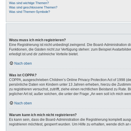
Was sind wichtige Themen?
Was sind geschlossene Themen?
Was sind Themen-Symbole?
Wozu muss ich mich registrieren?
Eine Registrierung ist nicht unbedingt zwingend. Die Board-Administration dies
Funktionen, die Gästen nicht zur Verfügung stehen: zum Beispiel Avatarbilder
erledigt ist und dir zahlreiche Vorteile bietet.
Nach oben
Was ist COPPA?
COPPA, ausgeschrieben Children’s Online Privacy Protection Act of 1998 (de
persönliche Daten von Kindern unter 13 Jahren erheben, hierzu die Zustimmu
zu registrieren versuchst, zutrifft, ziehe einen rechtlichen Beistand zu Rat
jeglicher Art ist; außer solchen, die unter der Frage „An wen soll ich mich 
Nach oben
Warum kann ich mich nicht registrieren?
Es kann sein, dass die Board-Administration die Registrierung komplett au
registrieren möchtest, gesperrt wurden. Um Hilfe zu erhalten, wende dich an 