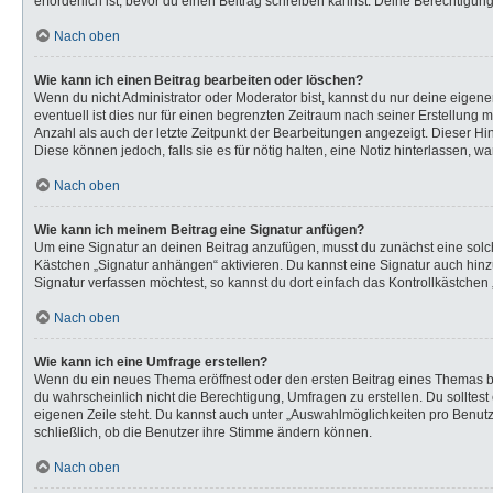
erforderlich ist, bevor du einen Beitrag schreiben kannst. Deine Berechtigun
Nach oben
Wie kann ich einen Beitrag bearbeiten oder löschen?
Wenn du nicht Administrator oder Moderator bist, kannst du nur deine eigen
eventuell ist dies nur für einen begrenzten Zeitraum nach seiner Erstellung 
Anzahl als auch der letzte Zeitpunkt der Bearbeitungen angezeigt. Dieser Hi
Diese können jedoch, falls sie es für nötig halten, eine Notiz hinterlassen,
Nach oben
Wie kann ich meinem Beitrag eine Signatur anfügen?
Um eine Signatur an deinen Beitrag anzufügen, musst du zunächst eine solch
Kästchen „Signatur anhängen“ aktivieren. Du kannst eine Signatur auch hi
Signatur verfassen möchtest, so kannst du dort einfach das Kontrollkästchen
Nach oben
Wie kann ich eine Umfrage erstellen?
Wenn du ein neues Thema eröffnest oder den ersten Beitrag eines Themas bear
du wahrscheinlich nicht die Berechtigung, Umfragen zu erstellen. Du solltes
eigenen Zeile steht. Du kannst auch unter „Auswahlmöglichkeiten pro Benutze
schließlich, ob die Benutzer ihre Stimme ändern können.
Nach oben