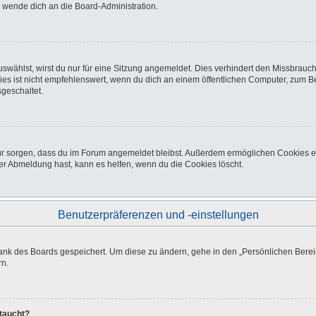
o wende dich an die Board-Administration.
wählst, wirst du nur für eine Sitzung angemeldet. Dies verhindert den Missbrauc
ist nicht empfehlenswert, wenn du dich an einem öffentlichen Computer, zum Beisp
geschaltet.
afür sorgen, dass du im Forum angemeldet bleibst. Außerdem ermöglichen Cookies e
er Abmeldung hast, kann es helfen, wenn du die Cookies löscht.
Benutzerpräferenzen und -einstellungen
bank des Boards gespeichert. Um diese zu ändern, gehe in den „Persönlichen Bereic
rn.
ftaucht?