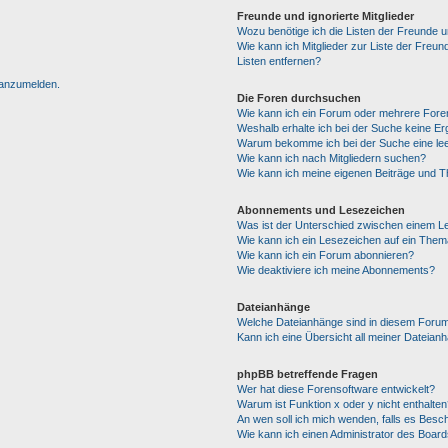
Freunde und ignorierte Mitglieder
Wozu benötige ich die Listen der Freunde un
Wie kann ich Mitglieder zur Liste der Freun
Listen entfernen?
h anzumelden.
Die Foren durchsuchen
Wie kann ich ein Forum oder mehrere For
Weshalb erhalte ich bei der Suche keine E
Warum bekomme ich bei der Suche eine lee
Wie kann ich nach Mitgliedern suchen?
Wie kann ich meine eigenen Beiträge und 
Abonnements und Lesezeichen
Was ist der Unterschied zwischen einem 
Wie kann ich ein Lesezeichen auf ein The
Wie kann ich ein Forum abonnieren?
Wie deaktiviere ich meine Abonnements?
Dateianhänge
Welche Dateianhänge sind in diesem Forum
Kann ich eine Übersicht all meiner Dateian
phpBB betreffende Fragen
Wer hat diese Forensoftware entwickelt?
Warum ist Funktion x oder y nicht enthalten
An wen soll ich mich wenden, falls es Besc
Wie kann ich einen Administrator des Board