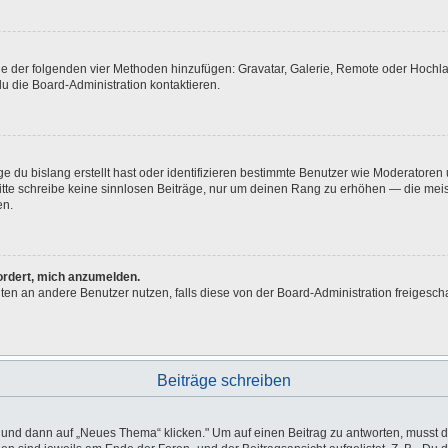
eine der folgenden vier Methoden hinzufügen: Gravatar, Galerie, Remote oder Hoch
u die Board-Administration kontaktieren.
e du bislang erstellt hast oder identifizieren bestimmte Benutzer wie Moderatore
 Bitte schreibe keine sinnlosen Beiträge, nur um deinen Rang zu erhöhen — die me
en.
fordert, mich anzumelden.
ichten an andere Benutzer nutzen, falls diese von der Board-Administration freig
Beiträge schreiben
d dann auf „Neues Thema“ klicken." Um auf einen Beitrag zu antworten, musst du 