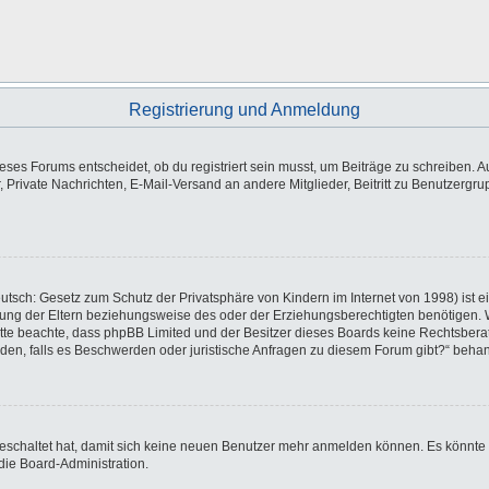
Registrierung und Anmeldung
es Forums entscheidet, ob du registriert sein musst, um Beiträge zu schreiben. Auf j
, Private Nachrichten, E-Mail-Versand an andere Mitglieder, Beitritt zu Benutzergr
utsch: Gesetz zum Schutz der Privatsphäre von Kindern im Internet von 1998) ist e
ng der Eltern beziehungsweise des oder der Erziehungsberechtigten benötigen. Wen
e. Bitte beachte, dass phpBB Limited und der Besitzer dieses Boards keine Rechtsbe
wenden, falls es Beschwerden oder juristische Anfragen zu diesem Forum gibt?“ beha
sgeschaltet hat, damit sich keine neuen Benutzer mehr anmelden können. Es könnte
die Board-Administration.