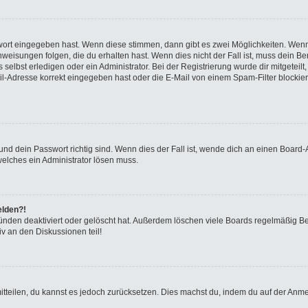
swort eingegeben hast. Wenn diese stimmen, dann gibt es zwei Möglichkeiten. We
eisungen folgen, die du erhalten hast. Wenn dies nicht der Fall ist, muss dein Ben
elbst erledigen oder ein Administrator. Bei der Registrierung wurde dir mitgeteilt, 
-Adresse korrekt eingegeben hast oder die E-Mail von einem Spam-Filter blockiert
nd dein Passwort richtig sind. Wenn dies der Fall ist, wende dich an einen Board-A
welches ein Administrator lösen muss.
elden?!
ünden deaktiviert oder gelöscht hat. Außerdem löschen viele Boards regelmäßig Ben
v an den Diskussionen teil!
 mitteilen, du kannst es jedoch zurücksetzen. Dies machst du, indem du auf der Anm