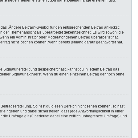
darfst neue Themen erstellen“, „Du darfst Dateianhänge erstellen“ usw.
 das „Ändere Beitrag“-Symbol für den entsprechenden Beitrag anklickst;
g in der Themenansicht als überarbeitet gekennzeichnet. Es wird sowohl die
wenn ein Administrator oder Moderator deinen Beitrag überarbeitet hat.
 Beitrag nicht löschen können, wenn bereits jemand darauf geantwortet hat.
Signatur erstellt und gespeichert hast, kannst du in jedem Beitrag das
einer Signatur aktivierst. Wenn du einen einzelnen Beitrag dennoch ohne
Beitragserstellung. Solltest du diesen Bereich nicht sehen können, so hast
r eingeben und dabei sicherstellen, dass jede Antwortmöglichkeit in einer
r die Umfrage gilt (0 bedeutet dabei eine zeitlich unbegrenzte Umfrage) und