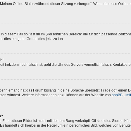
 „Meinen Online-Status während dieser Sitzung verbergen“. Wenn du diese Option e
In diesem Fall solltest du im „Persönlichen Bereich“ die für dich passende Zeitzone 
t dies ein guter Grund, dies jetzt zu tun.
ch!
 Zeit trotzdem noch falsch ist, geht die Uhr des Servers vermutlich falsch. Kontakti
oder niemand hat das Forum bislang in deine Sprache übersetzt. Frage ggf. einen Bo
setzen würdest. Weitere Informationen dazu können auf der Website von
phpBB Limi
n?
Eines dieser Bilder ist meist mit deinem Rang verknüpft: Oft sind dies Sterne, Kä
Es handelt sich hierbei in der Regel um ein persönliches Bild, welches von Benutze