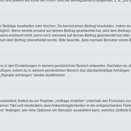
gen sind jeweils am Ende der Foren- und der Beitragsansicht aufgelistet. Z. B. „Du 
en Beiträge bearbeiten oder löschen. Du kannst einen Beitrag bearbeiten, indem du
möglich. Wenn bereits jemand auf deinen Beitrag geantwortet hat, wird dein Beitra
nweis erscheint nicht, wenn noch niemand auf deinen Beitrag geantwortet hat oder 
 warum dein Beitrag überarbeitet wurde. Bitte beachte, dass normale Benutzer einen
e in den Einstellungen in deinem persönlichen Bereich entwerfen. Nachdem du die 
nzufügen, indem du in deinem persönlichen Bereich das standardmäßige Anhängen d
 „Signatur anhängen“ wieder deaktivieren.
beitest, findest du ein Register „Umfrage erstellen“ unterhalb des Formulars zur 
t einen Titel und mindestens zwei Antwortmöglichkeiten in die entsprechenden Felde
r“ festlegen, wie viele Optionen ein Benutzer auswählen kann, welches Zeitlimit fü