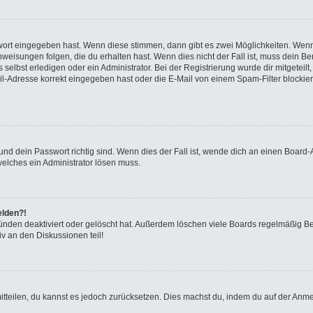
swort eingegeben hast. Wenn diese stimmen, dann gibt es zwei Möglichkeiten. We
eisungen folgen, die du erhalten hast. Wenn dies nicht der Fall ist, muss dein Ben
elbst erledigen oder ein Administrator. Bei der Registrierung wurde dir mitgeteilt, 
-Adresse korrekt eingegeben hast oder die E-Mail von einem Spam-Filter blockiert
nd dein Passwort richtig sind. Wenn dies der Fall ist, wende dich an einen Board-A
welches ein Administrator lösen muss.
elden?!
ünden deaktiviert oder gelöscht hat. Außerdem löschen viele Boards regelmäßig Ben
v an den Diskussionen teil!
 mitteilen, du kannst es jedoch zurücksetzen. Dies machst du, indem du auf der Anm