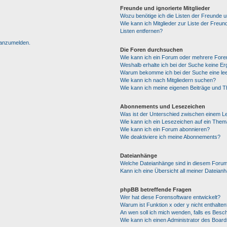
Freunde und ignorierte Mitglieder
Wozu benötige ich die Listen der Freunde un
Wie kann ich Mitglieder zur Liste der Freun
Listen entfernen?
h anzumelden.
Die Foren durchsuchen
Wie kann ich ein Forum oder mehrere For
Weshalb erhalte ich bei der Suche keine E
Warum bekomme ich bei der Suche eine lee
Wie kann ich nach Mitgliedern suchen?
Wie kann ich meine eigenen Beiträge und 
Abonnements und Lesezeichen
Was ist der Unterschied zwischen einem 
Wie kann ich ein Lesezeichen auf ein The
Wie kann ich ein Forum abonnieren?
Wie deaktiviere ich meine Abonnements?
Dateianhänge
Welche Dateianhänge sind in diesem Forum
Kann ich eine Übersicht all meiner Dateian
phpBB betreffende Fragen
Wer hat diese Forensoftware entwickelt?
Warum ist Funktion x oder y nicht enthalten
An wen soll ich mich wenden, falls es Besc
Wie kann ich einen Administrator des Board