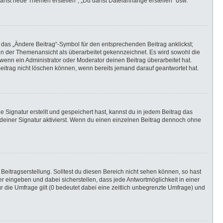
darfst neue Themen erstellen“, „Du darfst Dateianhänge erstellen“ usw.
 das „Ändere Beitrag“-Symbol für den entsprechenden Beitrag anklickst;
g in der Themenansicht als überarbeitet gekennzeichnet. Es wird sowohl die
wenn ein Administrator oder Moderator deinen Beitrag überarbeitet hat.
 Beitrag nicht löschen können, wenn bereits jemand darauf geantwortet hat.
Signatur erstellt und gespeichert hast, kannst du in jedem Beitrag das
einer Signatur aktivierst. Wenn du einen einzelnen Beitrag dennoch ohne
Beitragserstellung. Solltest du diesen Bereich nicht sehen können, so hast
r eingeben und dabei sicherstellen, dass jede Antwortmöglichkeit in einer
r die Umfrage gilt (0 bedeutet dabei eine zeitlich unbegrenzte Umfrage) und