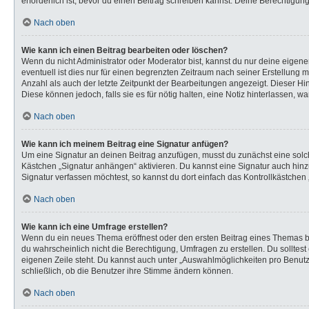
erforderlich ist, bevor du einen Beitrag schreiben kannst. Deine Berechtigun
Nach oben
Wie kann ich einen Beitrag bearbeiten oder löschen?
Wenn du nicht Administrator oder Moderator bist, kannst du nur deine eigen
eventuell ist dies nur für einen begrenzten Zeitraum nach seiner Erstellung 
Anzahl als auch der letzte Zeitpunkt der Bearbeitungen angezeigt. Dieser Hi
Diese können jedoch, falls sie es für nötig halten, eine Notiz hinterlassen,
Nach oben
Wie kann ich meinem Beitrag eine Signatur anfügen?
Um eine Signatur an deinen Beitrag anzufügen, musst du zunächst eine solch
Kästchen „Signatur anhängen“ aktivieren. Du kannst eine Signatur auch hi
Signatur verfassen möchtest, so kannst du dort einfach das Kontrollkästchen
Nach oben
Wie kann ich eine Umfrage erstellen?
Wenn du ein neues Thema eröffnest oder den ersten Beitrag eines Themas bear
du wahrscheinlich nicht die Berechtigung, Umfragen zu erstellen. Du solltes
eigenen Zeile steht. Du kannst auch unter „Auswahlmöglichkeiten pro Benutze
schließlich, ob die Benutzer ihre Stimme ändern können.
Nach oben