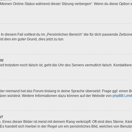
 „Meinen Online-Status während dieser Sitzung verbergen“. Wenn du diese Option e
In diesem Fall solltest du im „Persönlichen Bereich“ die für dich passende Zeitzone 
t dies ein guter Grund, dies jetzt zu tun.
ch!
 Zeit trotzdem noch falsch ist, geht die Uhr des Servers vermutlich falsch. Kontakti
oder niemand hat das Forum bislang in deine Sprache übersetzt. Frage ggf. einen Bo
setzen würdest. Weitere Informationen dazu können auf der Website von
phpBB Limi
n?
Eines dieser Bilder ist meist mit deinem Rang verknüpft: Oft sind dies Sterne, Kä
Es handelt sich hierbei in der Regel um ein persönliches Bild, welches von Benutze