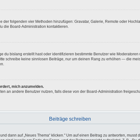
eine der folgenden vier Methoden hinzufügen: Gravatar, Galerie, Remote oder Hoch
u die Board-Administration kontaktieren.
e du bislang erstellt hast oder identifizieren bestimmte Benutzer wie Moderatore
 Bitte schreibe keine sinnlosen Beiträge, nur um deinen Rang zu erhöhen — die me
en.
fordert, mich anzumelden.
ichten an andere Benutzer nutzen, falls diese von der Board-Administration freig
Beiträge schreiben
d dann auf „Neues Thema“ klicken." Um auf einen Beitrag zu antworten, musst du 