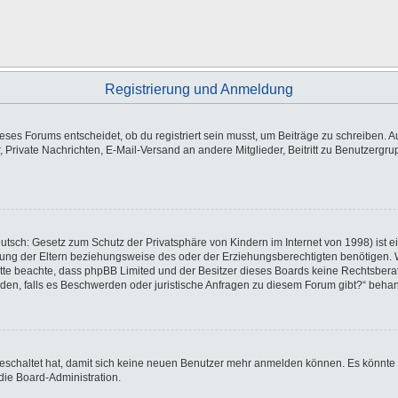
Registrierung und Anmeldung
es Forums entscheidet, ob du registriert sein musst, um Beiträge zu schreiben. Auf j
, Private Nachrichten, E-Mail-Versand an andere Mitglieder, Beitritt zu Benutzergr
utsch: Gesetz zum Schutz der Privatsphäre von Kindern im Internet von 1998) ist e
ng der Eltern beziehungsweise des oder der Erziehungsberechtigten benötigen. Wen
e. Bitte beachte, dass phpBB Limited und der Besitzer dieses Boards keine Rechtsbe
wenden, falls es Beschwerden oder juristische Anfragen zu diesem Forum gibt?“ beha
sgeschaltet hat, damit sich keine neuen Benutzer mehr anmelden können. Es könnte
die Board-Administration.