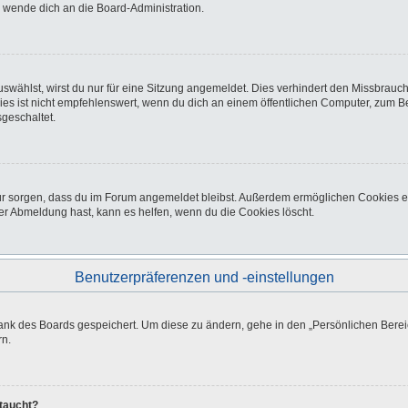
o wende dich an die Board-Administration.
wählst, wirst du nur für eine Sitzung angemeldet. Dies verhindert den Missbrauc
ist nicht empfehlenswert, wenn du dich an einem öffentlichen Computer, zum Beisp
geschaltet.
afür sorgen, dass du im Forum angemeldet bleibst. Außerdem ermöglichen Cookies e
er Abmeldung hast, kann es helfen, wenn du die Cookies löscht.
Benutzerpräferenzen und -einstellungen
bank des Boards gespeichert. Um diese zu ändern, gehe in den „Persönlichen Bereic
rn.
ftaucht?