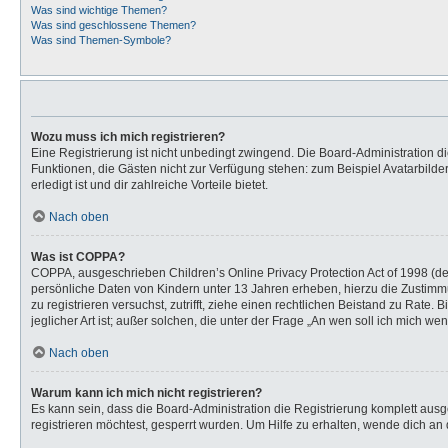
Was sind wichtige Themen?
Was sind geschlossene Themen?
Was sind Themen-Symbole?
Wozu muss ich mich registrieren?
Eine Registrierung ist nicht unbedingt zwingend. Die Board-Administration dies
Funktionen, die Gästen nicht zur Verfügung stehen: zum Beispiel Avatarbilder
erledigt ist und dir zahlreiche Vorteile bietet.
Nach oben
Was ist COPPA?
COPPA, ausgeschrieben Children’s Online Privacy Protection Act of 1998 (de
persönliche Daten von Kindern unter 13 Jahren erheben, hierzu die Zustimmu
zu registrieren versuchst, zutrifft, ziehe einen rechtlichen Beistand zu Rat
jeglicher Art ist; außer solchen, die unter der Frage „An wen soll ich mich 
Nach oben
Warum kann ich mich nicht registrieren?
Es kann sein, dass die Board-Administration die Registrierung komplett au
registrieren möchtest, gesperrt wurden. Um Hilfe zu erhalten, wende dich an 