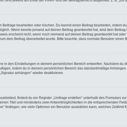
gen sind jeweils am Ende der Foren- und der Beitragsansicht aufgelistet. Z. B. „Du 
en Beiträge bearbeiten oder löschen. Du kannst einen Beitrag bearbeiten, indem du
möglich. Wenn bereits jemand auf deinen Beitrag geantwortet hat, wird dein Beitra
nweis erscheint nicht, wenn noch niemand auf deinen Beitrag geantwortet hat oder 
 warum dein Beitrag überarbeitet wurde. Bitte beachte, dass normale Benutzer einen
e in den Einstellungen in deinem persönlichen Bereich entwerfen. Nachdem du die 
nzufügen, indem du in deinem persönlichen Bereich das standardmäßige Anhängen d
 „Signatur anhängen“ wieder deaktivieren.
beitest, findest du ein Register „Umfrage erstellen“ unterhalb des Formulars zur 
t einen Titel und mindestens zwei Antwortmöglichkeiten in die entsprechenden Felde
r“ festlegen, wie viele Optionen ein Benutzer auswählen kann, welches Zeitlimit fü