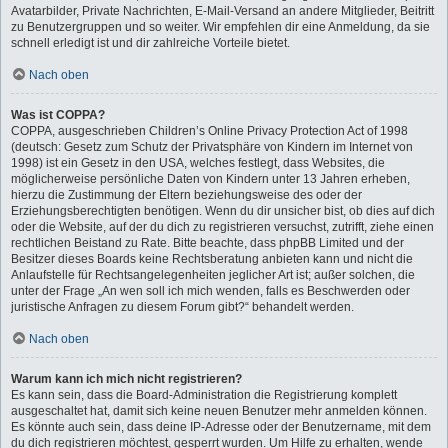
Avatarbilder, Private Nachrichten, E-Mail-Versand an andere Mitglieder, Beitritt
zu Benutzergruppen und so weiter. Wir empfehlen dir eine Anmeldung, da sie
schnell erledigt ist und dir zahlreiche Vorteile bietet.
Nach oben
Was ist COPPA?
COPPA, ausgeschrieben Children’s Online Privacy Protection Act of 1998
(deutsch: Gesetz zum Schutz der Privatsphäre von Kindern im Internet von
1998) ist ein Gesetz in den USA, welches festlegt, dass Websites, die
möglicherweise persönliche Daten von Kindern unter 13 Jahren erheben,
hierzu die Zustimmung der Eltern beziehungsweise des oder der
Erziehungsberechtigten benötigen. Wenn du dir unsicher bist, ob dies auf dich
oder die Website, auf der du dich zu registrieren versuchst, zutrifft, ziehe einen
rechtlichen Beistand zu Rate. Bitte beachte, dass phpBB Limited und der
Besitzer dieses Boards keine Rechtsberatung anbieten kann und nicht die
Anlaufstelle für Rechtsangelegenheiten jeglicher Art ist; außer solchen, die
unter der Frage „An wen soll ich mich wenden, falls es Beschwerden oder
juristische Anfragen zu diesem Forum gibt?“ behandelt werden.
Nach oben
Warum kann ich mich nicht registrieren?
Es kann sein, dass die Board-Administration die Registrierung komplett
ausgeschaltet hat, damit sich keine neuen Benutzer mehr anmelden können.
Es könnte auch sein, dass deine IP-Adresse oder der Benutzername, mit dem
du dich registrieren möchtest, gesperrt wurden. Um Hilfe zu erhalten, wende