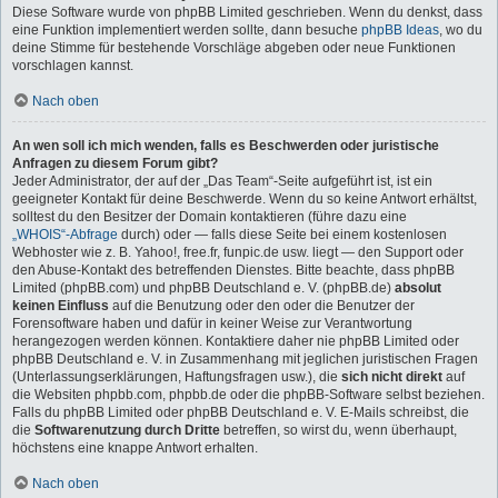
Diese Software wurde von phpBB Limited geschrieben. Wenn du denkst, dass
eine Funktion implementiert werden sollte, dann besuche
phpBB Ideas
, wo du
deine Stimme für bestehende Vorschläge abgeben oder neue Funktionen
vorschlagen kannst.
Nach oben
An wen soll ich mich wenden, falls es Beschwerden oder juristische
Anfragen zu diesem Forum gibt?
Jeder Administrator, der auf der „Das Team“-Seite aufgeführt ist, ist ein
geeigneter Kontakt für deine Beschwerde. Wenn du so keine Antwort erhältst,
solltest du den Besitzer der Domain kontaktieren (führe dazu eine
„WHOIS“-Abfrage
durch) oder — falls diese Seite bei einem kostenlosen
Webhoster wie z. B. Yahoo!, free.fr, funpic.de usw. liegt — den Support oder
den Abuse-Kontakt des betreffenden Dienstes. Bitte beachte, dass phpBB
Limited (phpBB.com) und phpBB Deutschland e. V. (phpBB.de)
absolut
keinen Einfluss
auf die Benutzung oder den oder die Benutzer der
Forensoftware haben und dafür in keiner Weise zur Verantwortung
herangezogen werden können. Kontaktiere daher nie phpBB Limited oder
phpBB Deutschland e. V. in Zusammenhang mit jeglichen juristischen Fragen
(Unterlassungserklärungen, Haftungsfragen usw.), die
sich nicht direkt
auf
die Websiten phpbb.com, phpbb.de oder die phpBB-Software selbst beziehen.
Falls du phpBB Limited oder phpBB Deutschland e. V. E-Mails schreibst, die
die
Softwarenutzung durch Dritte
betreffen, so wirst du, wenn überhaupt,
höchstens eine knappe Antwort erhalten.
Nach oben