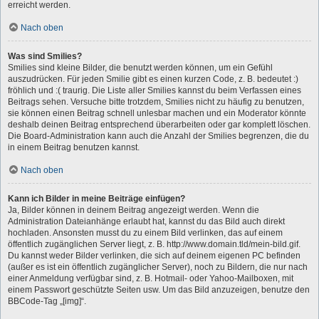
erreicht werden.
Nach oben
Was sind Smilies?
Smilies sind kleine Bilder, die benutzt werden können, um ein Gefühl
auszudrücken. Für jeden Smilie gibt es einen kurzen Code, z. B. bedeutet :)
fröhlich und :( traurig. Die Liste aller Smilies kannst du beim Verfassen eines
Beitrags sehen. Versuche bitte trotzdem, Smilies nicht zu häufig zu benutzen,
sie können einen Beitrag schnell unlesbar machen und ein Moderator könnte
deshalb deinen Beitrag entsprechend überarbeiten oder gar komplett löschen.
Die Board-Administration kann auch die Anzahl der Smilies begrenzen, die du
in einem Beitrag benutzen kannst.
Nach oben
Kann ich Bilder in meine Beiträge einfügen?
Ja, Bilder können in deinem Beitrag angezeigt werden. Wenn die
Administration Dateianhänge erlaubt hat, kannst du das Bild auch direkt
hochladen. Ansonsten musst du zu einem Bild verlinken, das auf einem
öffentlich zugänglichen Server liegt, z. B. http://www.domain.tld/mein-bild.gif.
Du kannst weder Bilder verlinken, die sich auf deinem eigenen PC befinden
(außer es ist ein öffentlich zugänglicher Server), noch zu Bildern, die nur nach
einer Anmeldung verfügbar sind, z. B. Hotmail- oder Yahoo-Mailboxen, mit
einem Passwort geschützte Seiten usw. Um das Bild anzuzeigen, benutze den
BBCode-Tag „[img]“.