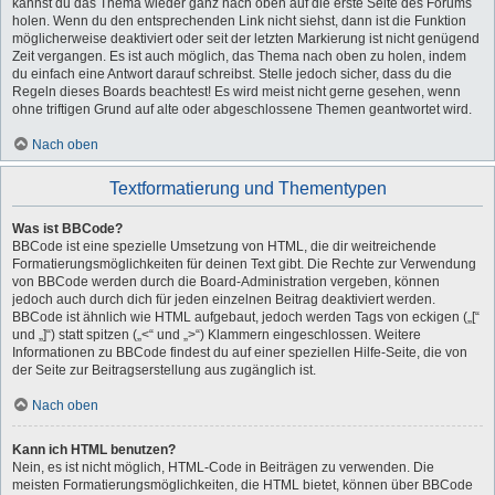
kannst du das Thema wieder ganz nach oben auf die erste Seite des Forums
holen. Wenn du den entsprechenden Link nicht siehst, dann ist die Funktion
möglicherweise deaktiviert oder seit der letzten Markierung ist nicht genügend
Zeit vergangen. Es ist auch möglich, das Thema nach oben zu holen, indem
du einfach eine Antwort darauf schreibst. Stelle jedoch sicher, dass du die
Regeln dieses Boards beachtest! Es wird meist nicht gerne gesehen, wenn
ohne triftigen Grund auf alte oder abgeschlossene Themen geantwortet wird.
Nach oben
Textformatierung und Thementypen
Was ist BBCode?
BBCode ist eine spezielle Umsetzung von HTML, die dir weitreichende
Formatierungsmöglichkeiten für deinen Text gibt. Die Rechte zur Verwendung
von BBCode werden durch die Board-Administration vergeben, können
jedoch auch durch dich für jeden einzelnen Beitrag deaktiviert werden.
BBCode ist ähnlich wie HTML aufgebaut, jedoch werden Tags von eckigen („[“
und „]“) statt spitzen („<“ und „>“) Klammern eingeschlossen. Weitere
Informationen zu BBCode findest du auf einer speziellen Hilfe-Seite, die von
der Seite zur Beitragserstellung aus zugänglich ist.
Nach oben
Kann ich HTML benutzen?
Nein, es ist nicht möglich, HTML-Code in Beiträgen zu verwenden. Die
meisten Formatierungsmöglichkeiten, die HTML bietet, können über BBCode