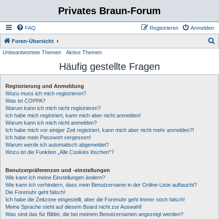
Privates Braun-Forum
FAQ
Registrieren
Anmelden
S
Foren-Übersicht
Unbeantwortete Themen
Aktive Themen
u
Häufig gestellte Fragen
c
h
Registrierung und Anmeldung
e
Wozu muss ich mich registrieren?
Was ist COPPA?
Warum kann ich mich nicht registrieren?
Ich habe mich registriert, kann mich aber nicht anmelden!
Warum kann ich mich nicht anmelden?
Ich habe mich vor einiger Zeit registriert, kann mich aber nicht mehr anmelden?!
Ich habe mein Passwort vergessen!
Warum werde ich automatisch abgemeldet?
Wozu ist die Funktion „Alle Cookies löschen“?
Benutzerpräferenzen und -einstellungen
Wie kann ich meine Einstellungen ändern?
Wie kann ich verhindern, dass mein Benutzername in der Online-Liste auftaucht?
Die Forenuhr geht falsch!
Ich habe die Zeitzone eingestellt, aber die Forenuhr geht immer noch falsch!
Meine Sprache steht auf diesem Board nicht zur Auswahl!
Was sind das für Bilder, die bei meinem Benutzernamen angezeigt werden?