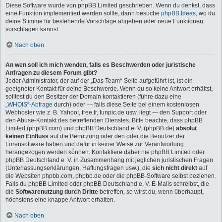
Diese Software wurde von phpBB Limited geschrieben. Wenn du denkst, dass
eine Funktion implementiert werden sollte, dann besuche
phpBB Ideas
, wo du
deine Stimme für bestehende Vorschläge abgeben oder neue Funktionen
vorschlagen kannst.
Nach oben
An wen soll ich mich wenden, falls es Beschwerden oder juristische
Anfragen zu diesem Forum gibt?
Jeder Administrator, der auf der „Das Team“-Seite aufgeführt ist, ist ein
geeigneter Kontakt für deine Beschwerde. Wenn du so keine Antwort erhältst,
solltest du den Besitzer der Domain kontaktieren (führe dazu eine
„WHOIS“-Abfrage
durch) oder — falls diese Seite bei einem kostenlosen
Webhoster wie z. B. Yahoo!, free.fr, funpic.de usw. liegt — den Support oder
den Abuse-Kontakt des betreffenden Dienstes. Bitte beachte, dass phpBB
Limited (phpBB.com) und phpBB Deutschland e. V. (phpBB.de)
absolut
keinen Einfluss
auf die Benutzung oder den oder die Benutzer der
Forensoftware haben und dafür in keiner Weise zur Verantwortung
herangezogen werden können. Kontaktiere daher nie phpBB Limited oder
phpBB Deutschland e. V. in Zusammenhang mit jeglichen juristischen Fragen
(Unterlassungserklärungen, Haftungsfragen usw.), die
sich nicht direkt
auf
die Websiten phpbb.com, phpbb.de oder die phpBB-Software selbst beziehen.
Falls du phpBB Limited oder phpBB Deutschland e. V. E-Mails schreibst, die
die
Softwarenutzung durch Dritte
betreffen, so wirst du, wenn überhaupt,
höchstens eine knappe Antwort erhalten.
Nach oben