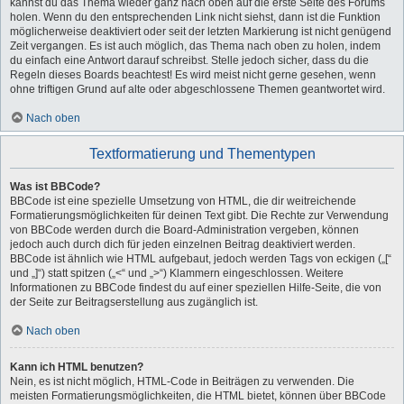
kannst du das Thema wieder ganz nach oben auf die erste Seite des Forums
holen. Wenn du den entsprechenden Link nicht siehst, dann ist die Funktion
möglicherweise deaktiviert oder seit der letzten Markierung ist nicht genügend
Zeit vergangen. Es ist auch möglich, das Thema nach oben zu holen, indem
du einfach eine Antwort darauf schreibst. Stelle jedoch sicher, dass du die
Regeln dieses Boards beachtest! Es wird meist nicht gerne gesehen, wenn
ohne triftigen Grund auf alte oder abgeschlossene Themen geantwortet wird.
Nach oben
Textformatierung und Thementypen
Was ist BBCode?
BBCode ist eine spezielle Umsetzung von HTML, die dir weitreichende
Formatierungsmöglichkeiten für deinen Text gibt. Die Rechte zur Verwendung
von BBCode werden durch die Board-Administration vergeben, können
jedoch auch durch dich für jeden einzelnen Beitrag deaktiviert werden.
BBCode ist ähnlich wie HTML aufgebaut, jedoch werden Tags von eckigen („[“
und „]“) statt spitzen („<“ und „>“) Klammern eingeschlossen. Weitere
Informationen zu BBCode findest du auf einer speziellen Hilfe-Seite, die von
der Seite zur Beitragserstellung aus zugänglich ist.
Nach oben
Kann ich HTML benutzen?
Nein, es ist nicht möglich, HTML-Code in Beiträgen zu verwenden. Die
meisten Formatierungsmöglichkeiten, die HTML bietet, können über BBCode