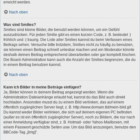
erreicht werden.
Nach oben
Was sind Smilies?
Smilies sind kleine Bilder, die benutzt werden können, um ein Gefühl
auszudrücken. Für jeden Smilie gibt es einen kurzen Code, z. B. bedeutet :)
fröhlich und :( traurig. Die Liste aller Smilies kannst du beim Verfassen eines
Beitrags sehen. Versuche bitte trotzdem, Smilies nicht zu häufig zu benutzen,
sie können einen Beitrag schnell unlesbar machen und ein Moderator könnte
deshalb deinen Beitrag entsprechend überarbeiten oder gar komplett löschen.
Die Board-Administration kann auch die Anzahl der Smilies begrenzen, die du
in einem Beitrag benutzen kannst.
Nach oben
Kann ich Bilder in meine Beiträge einfügen?
Ja, Bilder können in deinem Beitrag angezeigt werden. Wenn die
Administration Dateianhänge erlaubt hat, kannst du das Bild auch direkt
hochladen. Ansonsten musst du zu einem Bild verlinken, das auf einem
öffentlich zugänglichen Server liegt, z. B. http://www.domain.tld/mein-bild.gif.
Du kannst weder Bilder verlinken, die sich auf deinem eigenen PC befinden
(außer es ist ein öffentlich zugänglicher Server), noch zu Bildern, die nur nach
einer Anmeldung verfügbar sind, z. B. Hotmail- oder Yahoo-Mailboxen, mit
einem Passwort geschützte Seiten usw. Um das Bild anzuzeigen, benutze den
BBCode-Tag „[img]“.