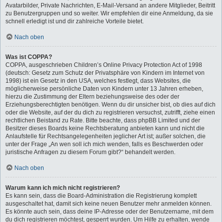
Avatarbilder, Private Nachrichten, E-Mail-Versand an andere Mitglieder, Beitritt
zu Benutzergruppen und so weiter. Wir empfehlen dir eine Anmeldung, da sie
schnell erledigt ist und dir zahlreiche Vorteile bietet.
Nach oben
Was ist COPPA?
COPPA, ausgeschrieben Children’s Online Privacy Protection Act of 1998
(deutsch: Gesetz zum Schutz der Privatsphäre von Kindern im Internet von
1998) ist ein Gesetz in den USA, welches festlegt, dass Websites, die
möglicherweise persönliche Daten von Kindern unter 13 Jahren erheben,
hierzu die Zustimmung der Eltern beziehungsweise des oder der
Erziehungsberechtigten benötigen. Wenn du dir unsicher bist, ob dies auf dich
oder die Website, auf der du dich zu registrieren versuchst, zutrifft, ziehe einen
rechtlichen Beistand zu Rate. Bitte beachte, dass phpBB Limited und der
Besitzer dieses Boards keine Rechtsberatung anbieten kann und nicht die
Anlaufstelle für Rechtsangelegenheiten jeglicher Art ist; außer solchen, die
unter der Frage „An wen soll ich mich wenden, falls es Beschwerden oder
juristische Anfragen zu diesem Forum gibt?“ behandelt werden.
Nach oben
Warum kann ich mich nicht registrieren?
Es kann sein, dass die Board-Administration die Registrierung komplett
ausgeschaltet hat, damit sich keine neuen Benutzer mehr anmelden können.
Es könnte auch sein, dass deine IP-Adresse oder der Benutzername, mit dem
du dich registrieren möchtest, gesperrt wurden. Um Hilfe zu erhalten, wende