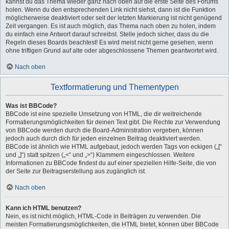
kannst du das Thema wieder ganz nach oben auf die erste Seite des Forums
holen. Wenn du den entsprechenden Link nicht siehst, dann ist die Funktion
möglicherweise deaktiviert oder seit der letzten Markierung ist nicht genügend
Zeit vergangen. Es ist auch möglich, das Thema nach oben zu holen, indem
du einfach eine Antwort darauf schreibst. Stelle jedoch sicher, dass du die
Regeln dieses Boards beachtest! Es wird meist nicht gerne gesehen, wenn
ohne triftigen Grund auf alte oder abgeschlossene Themen geantwortet wird.
Nach oben
Textformatierung und Thementypen
Was ist BBCode?
BBCode ist eine spezielle Umsetzung von HTML, die dir weitreichende
Formatierungsmöglichkeiten für deinen Text gibt. Die Rechte zur Verwendung
von BBCode werden durch die Board-Administration vergeben, können
jedoch auch durch dich für jeden einzelnen Beitrag deaktiviert werden.
BBCode ist ähnlich wie HTML aufgebaut, jedoch werden Tags von eckigen („[“
und „]“) statt spitzen („<“ und „>“) Klammern eingeschlossen. Weitere
Informationen zu BBCode findest du auf einer speziellen Hilfe-Seite, die von
der Seite zur Beitragserstellung aus zugänglich ist.
Nach oben
Kann ich HTML benutzen?
Nein, es ist nicht möglich, HTML-Code in Beiträgen zu verwenden. Die
meisten Formatierungsmöglichkeiten, die HTML bietet, können über BBCode