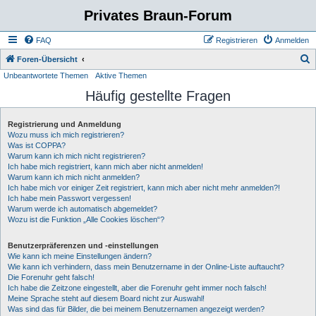
Privates Braun-Forum
FAQ
Registrieren
Anmelden
S
Foren-Übersicht
Unbeantwortete Themen
Aktive Themen
u
Häufig gestellte Fragen
c
h
Registrierung und Anmeldung
e
Wozu muss ich mich registrieren?
Was ist COPPA?
Warum kann ich mich nicht registrieren?
Ich habe mich registriert, kann mich aber nicht anmelden!
Warum kann ich mich nicht anmelden?
Ich habe mich vor einiger Zeit registriert, kann mich aber nicht mehr anmelden?!
Ich habe mein Passwort vergessen!
Warum werde ich automatisch abgemeldet?
Wozu ist die Funktion „Alle Cookies löschen“?
Benutzerpräferenzen und -einstellungen
Wie kann ich meine Einstellungen ändern?
Wie kann ich verhindern, dass mein Benutzername in der Online-Liste auftaucht?
Die Forenuhr geht falsch!
Ich habe die Zeitzone eingestellt, aber die Forenuhr geht immer noch falsch!
Meine Sprache steht auf diesem Board nicht zur Auswahl!
Was sind das für Bilder, die bei meinem Benutzernamen angezeigt werden?