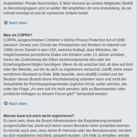
Avatarbilder, Private Nachrichten, E-Mail-Versand an andere Mitglieder, Beitritt
zu Benutzergruppen und so weiter. Wir empfehlen dir eine Anmeldung, da sie
schnell erledigt ist und dir zahlreiche Vorteile bietet.
Nach oben
Was ist COPPA?
COPPA, ausgeschrieben Children’s Online Privacy Protection Act of 1998
(deutsch: Gesetz zum Schutz der Privatsphäre von Kindern im Internet von
1998) ist ein Gesetz in den USA, welches festlegt, dass Websites, die
möglicherweise persönliche Daten von Kindern unter 13 Jahren erheben,
hierzu die Zustimmung der Eltern beziehungsweise des oder der
Erziehungsberechtigten benötigen. Wenn du dir unsicher bist, ob dies auf dich
oder die Website, auf der du dich zu registrieren versuchst, zutrifft, ziehe einen
rechtlichen Beistand zu Rate. Bitte beachte, dass phpBB Limited und der
Besitzer dieses Boards keine Rechtsberatung anbieten kann und nicht die
Anlaufstelle für Rechtsangelegenheiten jeglicher Art ist; außer solchen, die
unter der Frage „An wen soll ich mich wenden, falls es Beschwerden oder
juristische Anfragen zu diesem Forum gibt?“ behandelt werden.
Nach oben
Warum kann ich mich nicht registrieren?
Es kann sein, dass die Board-Administration die Registrierung komplett
ausgeschaltet hat, damit sich keine neuen Benutzer mehr anmelden können.
Es könnte auch sein, dass deine IP-Adresse oder der Benutzername, mit dem
du dich registrieren möchtest, gesperrt wurden. Um Hilfe zu erhalten, wende