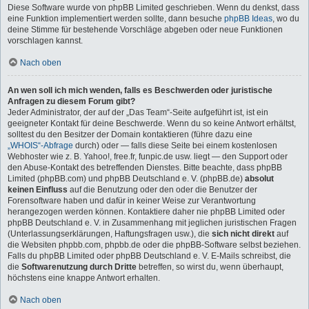
Diese Software wurde von phpBB Limited geschrieben. Wenn du denkst, dass
eine Funktion implementiert werden sollte, dann besuche
phpBB Ideas
, wo du
deine Stimme für bestehende Vorschläge abgeben oder neue Funktionen
vorschlagen kannst.
Nach oben
An wen soll ich mich wenden, falls es Beschwerden oder juristische
Anfragen zu diesem Forum gibt?
Jeder Administrator, der auf der „Das Team“-Seite aufgeführt ist, ist ein
geeigneter Kontakt für deine Beschwerde. Wenn du so keine Antwort erhältst,
solltest du den Besitzer der Domain kontaktieren (führe dazu eine
„WHOIS“-Abfrage
durch) oder — falls diese Seite bei einem kostenlosen
Webhoster wie z. B. Yahoo!, free.fr, funpic.de usw. liegt — den Support oder
den Abuse-Kontakt des betreffenden Dienstes. Bitte beachte, dass phpBB
Limited (phpBB.com) und phpBB Deutschland e. V. (phpBB.de)
absolut
keinen Einfluss
auf die Benutzung oder den oder die Benutzer der
Forensoftware haben und dafür in keiner Weise zur Verantwortung
herangezogen werden können. Kontaktiere daher nie phpBB Limited oder
phpBB Deutschland e. V. in Zusammenhang mit jeglichen juristischen Fragen
(Unterlassungserklärungen, Haftungsfragen usw.), die
sich nicht direkt
auf
die Websiten phpbb.com, phpbb.de oder die phpBB-Software selbst beziehen.
Falls du phpBB Limited oder phpBB Deutschland e. V. E-Mails schreibst, die
die
Softwarenutzung durch Dritte
betreffen, so wirst du, wenn überhaupt,
höchstens eine knappe Antwort erhalten.
Nach oben