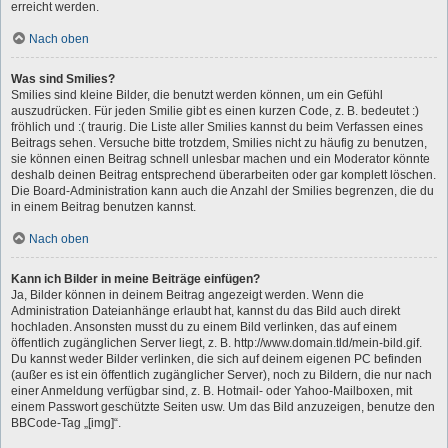
erreicht werden.
Nach oben
Was sind Smilies?
Smilies sind kleine Bilder, die benutzt werden können, um ein Gefühl
auszudrücken. Für jeden Smilie gibt es einen kurzen Code, z. B. bedeutet :)
fröhlich und :( traurig. Die Liste aller Smilies kannst du beim Verfassen eines
Beitrags sehen. Versuche bitte trotzdem, Smilies nicht zu häufig zu benutzen,
sie können einen Beitrag schnell unlesbar machen und ein Moderator könnte
deshalb deinen Beitrag entsprechend überarbeiten oder gar komplett löschen.
Die Board-Administration kann auch die Anzahl der Smilies begrenzen, die du
in einem Beitrag benutzen kannst.
Nach oben
Kann ich Bilder in meine Beiträge einfügen?
Ja, Bilder können in deinem Beitrag angezeigt werden. Wenn die
Administration Dateianhänge erlaubt hat, kannst du das Bild auch direkt
hochladen. Ansonsten musst du zu einem Bild verlinken, das auf einem
öffentlich zugänglichen Server liegt, z. B. http://www.domain.tld/mein-bild.gif.
Du kannst weder Bilder verlinken, die sich auf deinem eigenen PC befinden
(außer es ist ein öffentlich zugänglicher Server), noch zu Bildern, die nur nach
einer Anmeldung verfügbar sind, z. B. Hotmail- oder Yahoo-Mailboxen, mit
einem Passwort geschützte Seiten usw. Um das Bild anzuzeigen, benutze den
BBCode-Tag „[img]“.