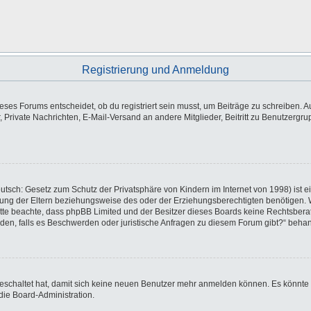
Registrierung und Anmeldung
es Forums entscheidet, ob du registriert sein musst, um Beiträge zu schreiben. Auf j
, Private Nachrichten, E-Mail-Versand an andere Mitglieder, Beitritt zu Benutzergr
utsch: Gesetz zum Schutz der Privatsphäre von Kindern im Internet von 1998) ist e
ng der Eltern beziehungsweise des oder der Erziehungsberechtigten benötigen. Wen
e. Bitte beachte, dass phpBB Limited und der Besitzer dieses Boards keine Rechtsbe
wenden, falls es Beschwerden oder juristische Anfragen zu diesem Forum gibt?“ beha
sgeschaltet hat, damit sich keine neuen Benutzer mehr anmelden können. Es könnte
die Board-Administration.