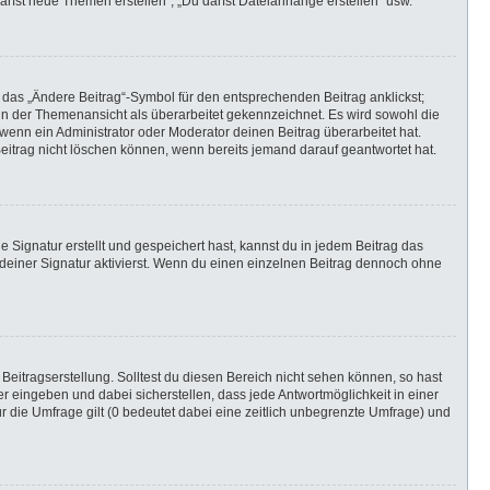
darfst neue Themen erstellen“, „Du darfst Dateianhänge erstellen“ usw.
 das „Ändere Beitrag“-Symbol für den entsprechenden Beitrag anklickst;
g in der Themenansicht als überarbeitet gekennzeichnet. Es wird sowohl die
wenn ein Administrator oder Moderator deinen Beitrag überarbeitet hat.
 Beitrag nicht löschen können, wenn bereits jemand darauf geantwortet hat.
Signatur erstellt und gespeichert hast, kannst du in jedem Beitrag das
einer Signatur aktivierst. Wenn du einen einzelnen Beitrag dennoch ohne
Beitragserstellung. Solltest du diesen Bereich nicht sehen können, so hast
r eingeben und dabei sicherstellen, dass jede Antwortmöglichkeit in einer
r die Umfrage gilt (0 bedeutet dabei eine zeitlich unbegrenzte Umfrage) und