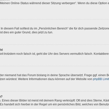
 „Meinen Online-Status während dieser Sitzung verbergen“. Wenn du diese Option e
In diesem Fall solltest du im „Persönlichen Bereich“ die für dich passende Zeitzone 
t dies ein guter Grund, dies jetzt zu tun.
ch!
 Zeit trotzdem noch falsch ist, geht die Uhr des Servers vermutlich falsch. Kontakti
oder niemand hat das Forum bislang in deine Sprache übersetzt. Frage ggf. einen Bo
setzen würdest. Weitere Informationen dazu können auf der Website von
phpBB Limi
n?
Eines dieser Bilder ist meist mit deinem Rang verknüpft: Oft sind dies Sterne, Kä
Es handelt sich hierbei in der Regel um ein persönliches Bild, welches von Benutze