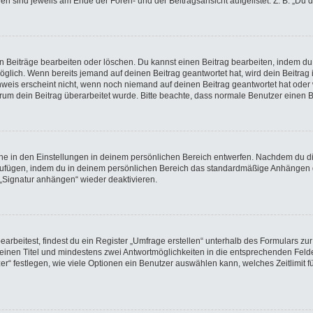
gen sind jeweils am Ende der Foren- und der Beitragsansicht aufgelistet. Z. B. „Du 
en Beiträge bearbeiten oder löschen. Du kannst einen Beitrag bearbeiten, indem du
möglich. Wenn bereits jemand auf deinen Beitrag geantwortet hat, wird dein Beitra
nweis erscheint nicht, wenn noch niemand auf deinen Beitrag geantwortet hat oder 
 warum dein Beitrag überarbeitet wurde. Bitte beachte, dass normale Benutzer einen
e in den Einstellungen in deinem persönlichen Bereich entwerfen. Nachdem du die 
nzufügen, indem du in deinem persönlichen Bereich das standardmäßige Anhängen d
 „Signatur anhängen“ wieder deaktivieren.
beitest, findest du ein Register „Umfrage erstellen“ unterhalb des Formulars zur 
t einen Titel und mindestens zwei Antwortmöglichkeiten in die entsprechenden Felde
r“ festlegen, wie viele Optionen ein Benutzer auswählen kann, welches Zeitlimit fü