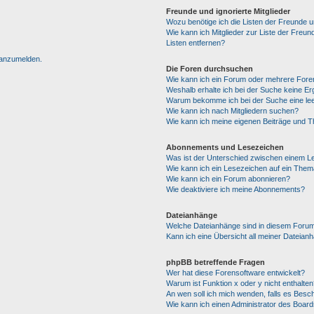
Freunde und ignorierte Mitglieder
Wozu benötige ich die Listen der Freunde un
Wie kann ich Mitglieder zur Liste der Freun
Listen entfernen?
h anzumelden.
Die Foren durchsuchen
Wie kann ich ein Forum oder mehrere For
Weshalb erhalte ich bei der Suche keine E
Warum bekomme ich bei der Suche eine lee
Wie kann ich nach Mitgliedern suchen?
Wie kann ich meine eigenen Beiträge und 
Abonnements und Lesezeichen
Was ist der Unterschied zwischen einem 
Wie kann ich ein Lesezeichen auf ein The
Wie kann ich ein Forum abonnieren?
Wie deaktiviere ich meine Abonnements?
Dateianhänge
Welche Dateianhänge sind in diesem Forum
Kann ich eine Übersicht all meiner Dateian
phpBB betreffende Fragen
Wer hat diese Forensoftware entwickelt?
Warum ist Funktion x oder y nicht enthalten
An wen soll ich mich wenden, falls es Besc
Wie kann ich einen Administrator des Board