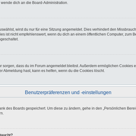
o wende dich an die Board-Administration.
wählst, wirst du nur für eine Sitzung angemeldet. Dies verhindert den Missbrauc
ist nicht empfehlenswert, wenn du dich an einem öffentlichen Computer, zum Beisp
geschaltet.
afür sorgen, dass du im Forum angemeldet bleibst. Außerdem ermöglichen Cookies e
er Abmeldung hast, kann es helfen, wenn du die Cookies löscht.
Benutzerpräferenzen und -einstellungen
bank des Boards gespeichert. Um diese zu ändern, gehe in den „Persönlichen Bereic
rn.
ftaucht?