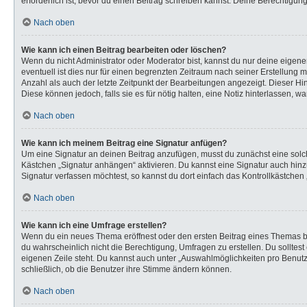
erforderlich ist, bevor du einen Beitrag schreiben kannst. Deine Berechtigun
Nach oben
Wie kann ich einen Beitrag bearbeiten oder löschen?
Wenn du nicht Administrator oder Moderator bist, kannst du nur deine eigen
eventuell ist dies nur für einen begrenzten Zeitraum nach seiner Erstellung 
Anzahl als auch der letzte Zeitpunkt der Bearbeitungen angezeigt. Dieser Hi
Diese können jedoch, falls sie es für nötig halten, eine Notiz hinterlassen,
Nach oben
Wie kann ich meinem Beitrag eine Signatur anfügen?
Um eine Signatur an deinen Beitrag anzufügen, musst du zunächst eine solch
Kästchen „Signatur anhängen“ aktivieren. Du kannst eine Signatur auch hi
Signatur verfassen möchtest, so kannst du dort einfach das Kontrollkästchen
Nach oben
Wie kann ich eine Umfrage erstellen?
Wenn du ein neues Thema eröffnest oder den ersten Beitrag eines Themas bear
du wahrscheinlich nicht die Berechtigung, Umfragen zu erstellen. Du solltes
eigenen Zeile steht. Du kannst auch unter „Auswahlmöglichkeiten pro Benutze
schließlich, ob die Benutzer ihre Stimme ändern können.
Nach oben