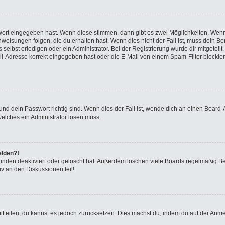
swort eingegeben hast. Wenn diese stimmen, dann gibt es zwei Möglichkeiten. We
eisungen folgen, die du erhalten hast. Wenn dies nicht der Fall ist, muss dein Ben
elbst erledigen oder ein Administrator. Bei der Registrierung wurde dir mitgeteilt, 
-Adresse korrekt eingegeben hast oder die E-Mail von einem Spam-Filter blockiert
nd dein Passwort richtig sind. Wenn dies der Fall ist, wende dich an einen Board-A
welches ein Administrator lösen muss.
elden?!
ünden deaktiviert oder gelöscht hat. Außerdem löschen viele Boards regelmäßig Ben
v an den Diskussionen teil!
 mitteilen, du kannst es jedoch zurücksetzen. Dies machst du, indem du auf der Anm