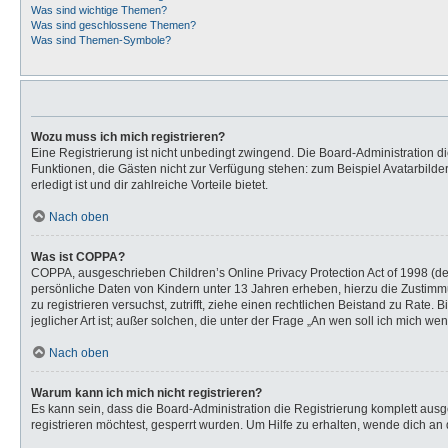
Was sind wichtige Themen?
Was sind geschlossene Themen?
Was sind Themen-Symbole?
Wozu muss ich mich registrieren?
Eine Registrierung ist nicht unbedingt zwingend. Die Board-Administration dies
Funktionen, die Gästen nicht zur Verfügung stehen: zum Beispiel Avatarbilder
erledigt ist und dir zahlreiche Vorteile bietet.
Nach oben
Was ist COPPA?
COPPA, ausgeschrieben Children’s Online Privacy Protection Act of 1998 (de
persönliche Daten von Kindern unter 13 Jahren erheben, hierzu die Zustimmu
zu registrieren versuchst, zutrifft, ziehe einen rechtlichen Beistand zu Rat
jeglicher Art ist; außer solchen, die unter der Frage „An wen soll ich mich 
Nach oben
Warum kann ich mich nicht registrieren?
Es kann sein, dass die Board-Administration die Registrierung komplett au
registrieren möchtest, gesperrt wurden. Um Hilfe zu erhalten, wende dich an 