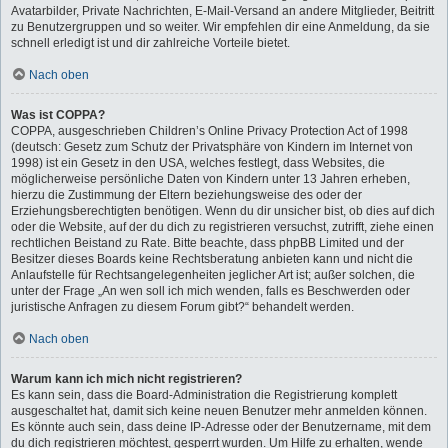
Avatarbilder, Private Nachrichten, E-Mail-Versand an andere Mitglieder, Beitritt
zu Benutzergruppen und so weiter. Wir empfehlen dir eine Anmeldung, da sie
schnell erledigt ist und dir zahlreiche Vorteile bietet.
Nach oben
Was ist COPPA?
COPPA, ausgeschrieben Children’s Online Privacy Protection Act of 1998
(deutsch: Gesetz zum Schutz der Privatsphäre von Kindern im Internet von
1998) ist ein Gesetz in den USA, welches festlegt, dass Websites, die
möglicherweise persönliche Daten von Kindern unter 13 Jahren erheben,
hierzu die Zustimmung der Eltern beziehungsweise des oder der
Erziehungsberechtigten benötigen. Wenn du dir unsicher bist, ob dies auf dich
oder die Website, auf der du dich zu registrieren versuchst, zutrifft, ziehe einen
rechtlichen Beistand zu Rate. Bitte beachte, dass phpBB Limited und der
Besitzer dieses Boards keine Rechtsberatung anbieten kann und nicht die
Anlaufstelle für Rechtsangelegenheiten jeglicher Art ist; außer solchen, die
unter der Frage „An wen soll ich mich wenden, falls es Beschwerden oder
juristische Anfragen zu diesem Forum gibt?“ behandelt werden.
Nach oben
Warum kann ich mich nicht registrieren?
Es kann sein, dass die Board-Administration die Registrierung komplett
ausgeschaltet hat, damit sich keine neuen Benutzer mehr anmelden können.
Es könnte auch sein, dass deine IP-Adresse oder der Benutzername, mit dem
du dich registrieren möchtest, gesperrt wurden. Um Hilfe zu erhalten, wende