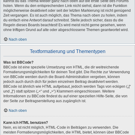
kannst du das Thema wieder ganz nach oben auf die erste Seite des Forums
holen. Wenn du den entsprechenden Link nicht siehst, dann ist die Funktion
möglicherweise deaktiviert oder seit der letzten Markierung ist nicht genügend
Zeit vergangen. Es ist auch möglich, das Thema nach oben zu holen, indem
du einfach eine Antwort darauf schreibst. Stelle jedoch sicher, dass du die
Regeln dieses Boards beachtest! Es wird meist nicht gerne gesehen, wenn
ohne triftigen Grund auf alte oder abgeschlossene Themen geantwortet wird.
Nach oben
Textformatierung und Thementypen
Was ist BBCode?
BBCode ist eine spezielle Umsetzung von HTML, die dir weitreichende
Formatierungsmöglichkeiten für deinen Text gibt. Die Rechte zur Verwendung
von BBCode werden durch die Board-Administration vergeben, können
jedoch auch durch dich für jeden einzelnen Beitrag deaktiviert werden.
BBCode ist ähnlich wie HTML aufgebaut, jedoch werden Tags von eckigen („[“
und „]“) statt spitzen („<“ und „>“) Klammern eingeschlossen. Weitere
Informationen zu BBCode findest du auf einer speziellen Hilfe-Seite, die von
der Seite zur Beitragserstellung aus zugänglich ist.
Nach oben
Kann ich HTML benutzen?
Nein, es ist nicht möglich, HTML-Code in Beiträgen zu verwenden. Die
meisten Formatierungsmöglichkeiten, die HTML bietet, können über BBCode