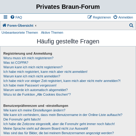
Privates Braun-Forum
FAQ
Registrieren
Anmelden
S
Foren-Übersicht
Unbeantwortete Themen
Aktive Themen
u
Häufig gestellte Fragen
c
h
Registrierung und Anmeldung
e
Wozu muss ich mich registrieren?
Was ist COPPA?
Warum kann ich mich nicht registrieren?
Ich habe mich registriert, kann mich aber nicht anmelden!
Warum kann ich mich nicht anmelden?
Ich habe mich vor einiger Zeit registriert, kann mich aber nicht mehr anmelden?!
Ich habe mein Passwort vergessen!
Warum werde ich automatisch abgemeldet?
Wozu ist die Funktion „Alle Cookies löschen“?
Benutzerpräferenzen und -einstellungen
Wie kann ich meine Einstellungen ändern?
Wie kann ich verhindern, dass mein Benutzername in der Online-Liste auftaucht?
Die Forenuhr geht falsch!
Ich habe die Zeitzone eingestellt, aber die Forenuhr geht immer noch falsch!
Meine Sprache steht auf diesem Board nicht zur Auswahl!
Was sind das für Bilder, die bei meinem Benutzernamen angezeigt werden?