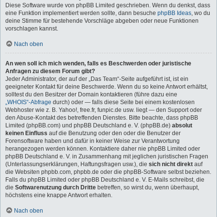
Diese Software wurde von phpBB Limited geschrieben. Wenn du denkst, dass
eine Funktion implementiert werden sollte, dann besuche
phpBB Ideas
, wo du
deine Stimme für bestehende Vorschläge abgeben oder neue Funktionen
vorschlagen kannst.
Nach oben
An wen soll ich mich wenden, falls es Beschwerden oder juristische
Anfragen zu diesem Forum gibt?
Jeder Administrator, der auf der „Das Team“-Seite aufgeführt ist, ist ein
geeigneter Kontakt für deine Beschwerde. Wenn du so keine Antwort erhältst,
solltest du den Besitzer der Domain kontaktieren (führe dazu eine
„WHOIS“-Abfrage
durch) oder — falls diese Seite bei einem kostenlosen
Webhoster wie z. B. Yahoo!, free.fr, funpic.de usw. liegt — den Support oder
den Abuse-Kontakt des betreffenden Dienstes. Bitte beachte, dass phpBB
Limited (phpBB.com) und phpBB Deutschland e. V. (phpBB.de)
absolut
keinen Einfluss
auf die Benutzung oder den oder die Benutzer der
Forensoftware haben und dafür in keiner Weise zur Verantwortung
herangezogen werden können. Kontaktiere daher nie phpBB Limited oder
phpBB Deutschland e. V. in Zusammenhang mit jeglichen juristischen Fragen
(Unterlassungserklärungen, Haftungsfragen usw.), die
sich nicht direkt
auf
die Websiten phpbb.com, phpbb.de oder die phpBB-Software selbst beziehen.
Falls du phpBB Limited oder phpBB Deutschland e. V. E-Mails schreibst, die
die
Softwarenutzung durch Dritte
betreffen, so wirst du, wenn überhaupt,
höchstens eine knappe Antwort erhalten.
Nach oben