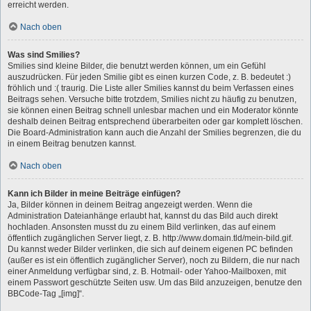
erreicht werden.
Nach oben
Was sind Smilies?
Smilies sind kleine Bilder, die benutzt werden können, um ein Gefühl
auszudrücken. Für jeden Smilie gibt es einen kurzen Code, z. B. bedeutet :)
fröhlich und :( traurig. Die Liste aller Smilies kannst du beim Verfassen eines
Beitrags sehen. Versuche bitte trotzdem, Smilies nicht zu häufig zu benutzen,
sie können einen Beitrag schnell unlesbar machen und ein Moderator könnte
deshalb deinen Beitrag entsprechend überarbeiten oder gar komplett löschen.
Die Board-Administration kann auch die Anzahl der Smilies begrenzen, die du
in einem Beitrag benutzen kannst.
Nach oben
Kann ich Bilder in meine Beiträge einfügen?
Ja, Bilder können in deinem Beitrag angezeigt werden. Wenn die
Administration Dateianhänge erlaubt hat, kannst du das Bild auch direkt
hochladen. Ansonsten musst du zu einem Bild verlinken, das auf einem
öffentlich zugänglichen Server liegt, z. B. http://www.domain.tld/mein-bild.gif.
Du kannst weder Bilder verlinken, die sich auf deinem eigenen PC befinden
(außer es ist ein öffentlich zugänglicher Server), noch zu Bildern, die nur nach
einer Anmeldung verfügbar sind, z. B. Hotmail- oder Yahoo-Mailboxen, mit
einem Passwort geschützte Seiten usw. Um das Bild anzuzeigen, benutze den
BBCode-Tag „[img]“.