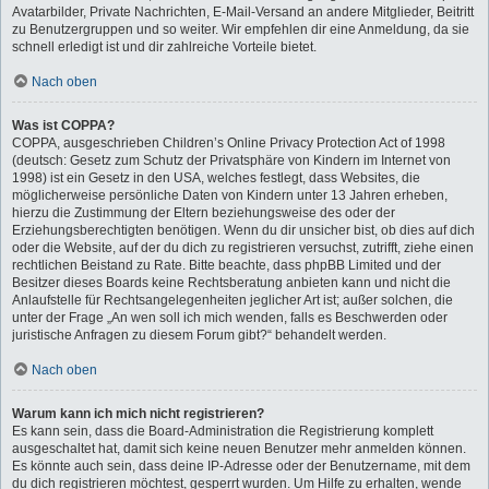
Avatarbilder, Private Nachrichten, E-Mail-Versand an andere Mitglieder, Beitritt
zu Benutzergruppen und so weiter. Wir empfehlen dir eine Anmeldung, da sie
schnell erledigt ist und dir zahlreiche Vorteile bietet.
Nach oben
Was ist COPPA?
COPPA, ausgeschrieben Children’s Online Privacy Protection Act of 1998
(deutsch: Gesetz zum Schutz der Privatsphäre von Kindern im Internet von
1998) ist ein Gesetz in den USA, welches festlegt, dass Websites, die
möglicherweise persönliche Daten von Kindern unter 13 Jahren erheben,
hierzu die Zustimmung der Eltern beziehungsweise des oder der
Erziehungsberechtigten benötigen. Wenn du dir unsicher bist, ob dies auf dich
oder die Website, auf der du dich zu registrieren versuchst, zutrifft, ziehe einen
rechtlichen Beistand zu Rate. Bitte beachte, dass phpBB Limited und der
Besitzer dieses Boards keine Rechtsberatung anbieten kann und nicht die
Anlaufstelle für Rechtsangelegenheiten jeglicher Art ist; außer solchen, die
unter der Frage „An wen soll ich mich wenden, falls es Beschwerden oder
juristische Anfragen zu diesem Forum gibt?“ behandelt werden.
Nach oben
Warum kann ich mich nicht registrieren?
Es kann sein, dass die Board-Administration die Registrierung komplett
ausgeschaltet hat, damit sich keine neuen Benutzer mehr anmelden können.
Es könnte auch sein, dass deine IP-Adresse oder der Benutzername, mit dem
du dich registrieren möchtest, gesperrt wurden. Um Hilfe zu erhalten, wende