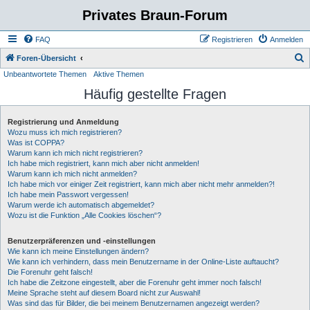
Privates Braun-Forum
FAQ
Registrieren
Anmelden
S
Foren-Übersicht
Unbeantwortete Themen
Aktive Themen
u
Häufig gestellte Fragen
c
h
Registrierung und Anmeldung
e
Wozu muss ich mich registrieren?
Was ist COPPA?
Warum kann ich mich nicht registrieren?
Ich habe mich registriert, kann mich aber nicht anmelden!
Warum kann ich mich nicht anmelden?
Ich habe mich vor einiger Zeit registriert, kann mich aber nicht mehr anmelden?!
Ich habe mein Passwort vergessen!
Warum werde ich automatisch abgemeldet?
Wozu ist die Funktion „Alle Cookies löschen“?
Benutzerpräferenzen und -einstellungen
Wie kann ich meine Einstellungen ändern?
Wie kann ich verhindern, dass mein Benutzername in der Online-Liste auftaucht?
Die Forenuhr geht falsch!
Ich habe die Zeitzone eingestellt, aber die Forenuhr geht immer noch falsch!
Meine Sprache steht auf diesem Board nicht zur Auswahl!
Was sind das für Bilder, die bei meinem Benutzernamen angezeigt werden?