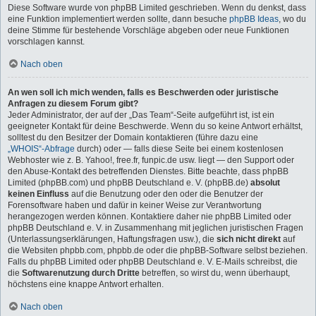
Diese Software wurde von phpBB Limited geschrieben. Wenn du denkst, dass
eine Funktion implementiert werden sollte, dann besuche
phpBB Ideas
, wo du
deine Stimme für bestehende Vorschläge abgeben oder neue Funktionen
vorschlagen kannst.
Nach oben
An wen soll ich mich wenden, falls es Beschwerden oder juristische
Anfragen zu diesem Forum gibt?
Jeder Administrator, der auf der „Das Team“-Seite aufgeführt ist, ist ein
geeigneter Kontakt für deine Beschwerde. Wenn du so keine Antwort erhältst,
solltest du den Besitzer der Domain kontaktieren (führe dazu eine
„WHOIS“-Abfrage
durch) oder — falls diese Seite bei einem kostenlosen
Webhoster wie z. B. Yahoo!, free.fr, funpic.de usw. liegt — den Support oder
den Abuse-Kontakt des betreffenden Dienstes. Bitte beachte, dass phpBB
Limited (phpBB.com) und phpBB Deutschland e. V. (phpBB.de)
absolut
keinen Einfluss
auf die Benutzung oder den oder die Benutzer der
Forensoftware haben und dafür in keiner Weise zur Verantwortung
herangezogen werden können. Kontaktiere daher nie phpBB Limited oder
phpBB Deutschland e. V. in Zusammenhang mit jeglichen juristischen Fragen
(Unterlassungserklärungen, Haftungsfragen usw.), die
sich nicht direkt
auf
die Websiten phpbb.com, phpbb.de oder die phpBB-Software selbst beziehen.
Falls du phpBB Limited oder phpBB Deutschland e. V. E-Mails schreibst, die
die
Softwarenutzung durch Dritte
betreffen, so wirst du, wenn überhaupt,
höchstens eine knappe Antwort erhalten.
Nach oben