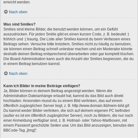
erreicht werden.
Nach oben
Was sind Smilies?
Smilies sind kleine Bilder, die benutzt werden können, um ein Gefühl
auszudrücken. Für jeden Smilie gibt es einen kurzen Code, z. B. bedeutet :)
fröhlich und :( traurig. Die Liste aller Smilies kannst du beim Verfassen eines
Beitrags sehen. Versuche bitte trotzdem, Smilies nicht zu häufig zu benutzen,
sie können einen Beitrag schnell unlesbar machen und ein Moderator könnte
deshalb deinen Beitrag entsprechend überarbeiten oder gar komplett löschen.
Die Board-Administration kann auch die Anzahl der Smilies begrenzen, die du
in einem Beitrag benutzen kannst.
Nach oben
Kann ich Bilder in meine Beiträge einfügen?
Ja, Bilder können in deinem Beitrag angezeigt werden. Wenn die
Administration Dateianhänge erlaubt hat, kannst du das Bild auch direkt
hochladen. Ansonsten musst du zu einem Bild verlinken, das auf einem
öffentlich zugänglichen Server liegt, z. B. http://www.domain.tld/mein-bild.gif.
Du kannst weder Bilder verlinken, die sich auf deinem eigenen PC befinden
(außer es ist ein öffentlich zugänglicher Server), noch zu Bildern, die nur nach
einer Anmeldung verfügbar sind, z. B. Hotmail- oder Yahoo-Mailboxen, mit
einem Passwort geschützte Seiten usw. Um das Bild anzuzeigen, benutze den
BBCode-Tag „[img]“.