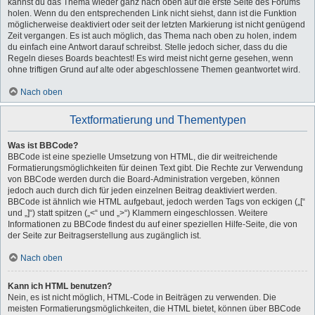
kannst du das Thema wieder ganz nach oben auf die erste Seite des Forums
holen. Wenn du den entsprechenden Link nicht siehst, dann ist die Funktion
möglicherweise deaktiviert oder seit der letzten Markierung ist nicht genügend
Zeit vergangen. Es ist auch möglich, das Thema nach oben zu holen, indem
du einfach eine Antwort darauf schreibst. Stelle jedoch sicher, dass du die
Regeln dieses Boards beachtest! Es wird meist nicht gerne gesehen, wenn
ohne triftigen Grund auf alte oder abgeschlossene Themen geantwortet wird.
Nach oben
Textformatierung und Thementypen
Was ist BBCode?
BBCode ist eine spezielle Umsetzung von HTML, die dir weitreichende
Formatierungsmöglichkeiten für deinen Text gibt. Die Rechte zur Verwendung
von BBCode werden durch die Board-Administration vergeben, können
jedoch auch durch dich für jeden einzelnen Beitrag deaktiviert werden.
BBCode ist ähnlich wie HTML aufgebaut, jedoch werden Tags von eckigen („[“
und „]“) statt spitzen („<“ und „>“) Klammern eingeschlossen. Weitere
Informationen zu BBCode findest du auf einer speziellen Hilfe-Seite, die von
der Seite zur Beitragserstellung aus zugänglich ist.
Nach oben
Kann ich HTML benutzen?
Nein, es ist nicht möglich, HTML-Code in Beiträgen zu verwenden. Die
meisten Formatierungsmöglichkeiten, die HTML bietet, können über BBCode