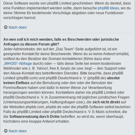
Diese Software wurde von phpBB Limited geschrieben. Wenn du denkst, dass
eine Funktion implementiert werden sollte, dann besuche
phpBB Ideas
, wo du
deine Stimme für bestehende Vorschläge abgeben oder neue Funktionen
vorschlagen kannst.
Nach oben
An wen soll ich mich wenden, falls es Beschwerden oder juristische
Anfragen zu diesem Forum gibt?
Jeder Administrator, der auf der „Das Team“-Seite aufgeführt ist, ist ein
geeigneter Kontakt für deine Beschwerde. Wenn du so keine Antwort erhältst,
solltest du den Besitzer der Domain kontaktieren (führe dazu eine
„WHOIS“-Abfrage
durch) oder — falls diese Seite bei einem kostenlosen
Webhoster wie z. B. Yahoo!, free.fr, funpic.de usw. liegt — den Support oder
den Abuse-Kontakt des betreffenden Dienstes. Bitte beachte, dass phpBB
Limited (phpBB.com) und phpBB Deutschland e. V. (phpBB.de)
absolut
keinen Einfluss
auf die Benutzung oder den oder die Benutzer der
Forensoftware haben und dafür in keiner Weise zur Verantwortung
herangezogen werden können. Kontaktiere daher nie phpBB Limited oder
phpBB Deutschland e. V. in Zusammenhang mit jeglichen juristischen Fragen
(Unterlassungserklärungen, Haftungsfragen usw.), die
sich nicht direkt
auf
die Websiten phpbb.com, phpbb.de oder die phpBB-Software selbst beziehen.
Falls du phpBB Limited oder phpBB Deutschland e. V. E-Mails schreibst, die
die
Softwarenutzung durch Dritte
betreffen, so wirst du, wenn überhaupt,
höchstens eine knappe Antwort erhalten.
Nach oben