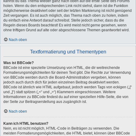
kannst du das Thema wieder ganz nach oben auf die erste Seite des Forums
holen. Wenn du den entsprechenden Link nicht siehst, dann ist die Funktion
möglicherweise deaktiviert oder seit der letzten Markierung ist nicht genügend
Zeit vergangen. Es ist auch möglich, das Thema nach oben zu holen, indem
du einfach eine Antwort darauf schreibst. Stelle jedoch sicher, dass du die
Regeln dieses Boards beachtest! Es wird meist nicht gerne gesehen, wenn
ohne triftigen Grund auf alte oder abgeschlossene Themen geantwortet wird.
Nach oben
Textformatierung und Thementypen
Was ist BBCode?
BBCode ist eine spezielle Umsetzung von HTML, die dir weitreichende
Formatierungsmöglichkeiten für deinen Text gibt. Die Rechte zur Verwendung
von BBCode werden durch die Board-Administration vergeben, können
jedoch auch durch dich für jeden einzelnen Beitrag deaktiviert werden.
BBCode ist ähnlich wie HTML aufgebaut, jedoch werden Tags von eckigen („[“
und „]“) statt spitzen („<“ und „>“) Klammern eingeschlossen. Weitere
Informationen zu BBCode findest du auf einer speziellen Hilfe-Seite, die von
der Seite zur Beitragserstellung aus zugänglich ist.
Nach oben
Kann ich HTML benutzen?
Nein, es ist nicht möglich, HTML-Code in Beiträgen zu verwenden. Die
meisten Formatierungsmöglichkeiten, die HTML bietet, können über BBCode