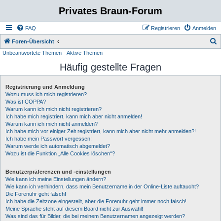
Privates Braun-Forum
FAQ
Registrieren
Anmelden
S
Foren-Übersicht
Unbeantwortete Themen
Aktive Themen
u
Häufig gestellte Fragen
c
h
Registrierung und Anmeldung
e
Wozu muss ich mich registrieren?
Was ist COPPA?
Warum kann ich mich nicht registrieren?
Ich habe mich registriert, kann mich aber nicht anmelden!
Warum kann ich mich nicht anmelden?
Ich habe mich vor einiger Zeit registriert, kann mich aber nicht mehr anmelden?!
Ich habe mein Passwort vergessen!
Warum werde ich automatisch abgemeldet?
Wozu ist die Funktion „Alle Cookies löschen“?
Benutzerpräferenzen und -einstellungen
Wie kann ich meine Einstellungen ändern?
Wie kann ich verhindern, dass mein Benutzername in der Online-Liste auftaucht?
Die Forenuhr geht falsch!
Ich habe die Zeitzone eingestellt, aber die Forenuhr geht immer noch falsch!
Meine Sprache steht auf diesem Board nicht zur Auswahl!
Was sind das für Bilder, die bei meinem Benutzernamen angezeigt werden?