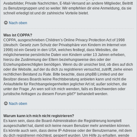
Avatarbilder, Private Nachrichten, E-Mail-Versand an andere Mitglieder, Beitritt
zu Benutzergruppen und so weiter. Wir empfehlen dir eine Anmeldung, da sie
schnell erledigt ist und dir zahlreiche Vorteile bietet.
Nach oben
Was ist COPPA?
COPPA, ausgeschrieben Children’s Online Privacy Protection Act of 1998
(deutsch: Gesetz zum Schutz der Privatsphäre von Kindern im Internet von
1998) ist ein Gesetz in den USA, welches festlegt, dass Websites, die
möglicherweise persönliche Daten von Kindern unter 13 Jahren erheben,
hierzu die Zustimmung der Eltern beziehungsweise des oder der
Erziehungsberechtigten benötigen. Wenn du dir unsicher bist, ob dies auf dich
oder die Website, auf der du dich zu registrieren versuchst, zutrifft, ziehe einen
rechtlichen Beistand zu Rate. Bitte beachte, dass phpBB Limited und der
Besitzer dieses Boards keine Rechtsberatung anbieten kann und nicht die
Anlaufstelle für Rechtsangelegenheiten jeglicher Art ist; außer solchen, die
unter der Frage „An wen soll ich mich wenden, falls es Beschwerden oder
juristische Anfragen zu diesem Forum gibt?“ behandelt werden.
Nach oben
Warum kann ich mich nicht registrieren?
Es kann sein, dass die Board-Administration die Registrierung komplett
ausgeschaltet hat, damit sich keine neuen Benutzer mehr anmelden können.
Es könnte auch sein, dass deine IP-Adresse oder der Benutzername, mit dem
du dich registrieren möchtest, gesperrt wurden. Um Hilfe zu erhalten, wende