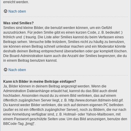
erreicht werden.
Nach oben
Was sind Smilies?
Smilies sind kleine Bilder, die benutzt werden können, um ein Gefühl
auszudrücken. Für jeden Smilie gibt es einen kurzen Code, z. B. bedeutet :)
fröhlich und :( traurig. Die Liste aller Smilies kannst du beim Verfassen eines
Beitrags sehen. Versuche bitte trotzdem, Smilies nicht zu häufig zu benutzen,
sie können einen Beitrag schnell unlesbar machen und ein Moderator könnte
deshalb deinen Beitrag entsprechend überarbeiten oder gar komplett löschen.
Die Board-Administration kann auch die Anzahl der Smilies begrenzen, die du
in einem Beitrag benutzen kannst.
Nach oben
Kann ich Bilder in meine Beiträge einfügen?
Ja, Bilder können in deinem Beitrag angezeigt werden. Wenn die
Administration Dateianhänge erlaubt hat, kannst du das Bild auch direkt
hochladen. Ansonsten musst du zu einem Bild verlinken, das auf einem
öffentlich zugänglichen Server liegt, z. B. http://www.domain.tld/mein-bild.gif.
Du kannst weder Bilder verlinken, die sich auf deinem eigenen PC befinden
(außer es ist ein öffentlich zugänglicher Server), noch zu Bildern, die nur nach
einer Anmeldung verfügbar sind, z. B. Hotmail- oder Yahoo-Mailboxen, mit
einem Passwort geschützte Seiten usw. Um das Bild anzuzeigen, benutze den
BBCode-Tag „[img]“.