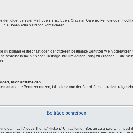
eine der folgenden vier Methoden hinzufügen: Gravatar, Galerie, Remote oder Hoch
u die Board-Administration kontaktieren.
e du bislang erstellt hast oder identifizieren bestimmte Benutzer wie Moderatore
 Bitte schreibe keine sinnlosen Beiträge, nur um deinen Rang zu erhöhen — die me
en.
fordert, mich anzumelden.
ichten an andere Benutzer nutzen, falls diese von der Board-Administration freig
Beiträge schreiben
d dann auf „Neues Thema“ klicken." Um auf einen Beitrag zu antworten, musst du 