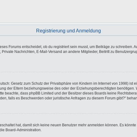
Registrierung und Anmeldung
es Forums entscheidet, ob du registriert sein musst, um Beiträge zu schreiben. Auf j
, Private Nachrichten, E-Mail-Versand an andere Mitglieder, Beitritt zu Benutzergr
utsch: Gesetz zum Schutz der Privatsphäre von Kindern im Internet von 1998) ist e
ng der Eltern beziehungsweise des oder der Erziehungsberechtigten benötigen. Wen
e. Bitte beachte, dass phpBB Limited und der Besitzer dieses Boards keine Rechtsbe
wenden, falls es Beschwerden oder juristische Anfragen zu diesem Forum gibt?“ beha
sgeschaltet hat, damit sich keine neuen Benutzer mehr anmelden können. Es könnte
die Board-Administration.