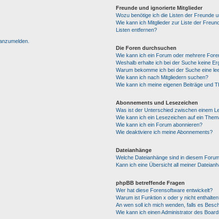
Freunde und ignorierte Mitglieder
Wozu benötige ich die Listen der Freunde un
Wie kann ich Mitglieder zur Liste der Freun
Listen entfernen?
h anzumelden.
Die Foren durchsuchen
Wie kann ich ein Forum oder mehrere For
Weshalb erhalte ich bei der Suche keine E
Warum bekomme ich bei der Suche eine lee
Wie kann ich nach Mitgliedern suchen?
Wie kann ich meine eigenen Beiträge und 
Abonnements und Lesezeichen
Was ist der Unterschied zwischen einem 
Wie kann ich ein Lesezeichen auf ein The
Wie kann ich ein Forum abonnieren?
Wie deaktiviere ich meine Abonnements?
Dateianhänge
Welche Dateianhänge sind in diesem Forum
Kann ich eine Übersicht all meiner Dateian
phpBB betreffende Fragen
Wer hat diese Forensoftware entwickelt?
Warum ist Funktion x oder y nicht enthalten
An wen soll ich mich wenden, falls es Besc
Wie kann ich einen Administrator des Board