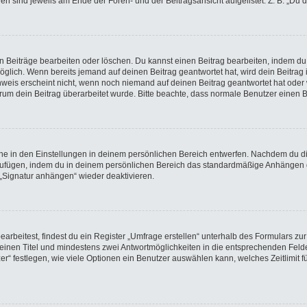
gen sind jeweils am Ende der Foren- und der Beitragsansicht aufgelistet. Z. B. „Du 
en Beiträge bearbeiten oder löschen. Du kannst einen Beitrag bearbeiten, indem du
möglich. Wenn bereits jemand auf deinen Beitrag geantwortet hat, wird dein Beitra
nweis erscheint nicht, wenn noch niemand auf deinen Beitrag geantwortet hat oder 
 warum dein Beitrag überarbeitet wurde. Bitte beachte, dass normale Benutzer einen
e in den Einstellungen in deinem persönlichen Bereich entwerfen. Nachdem du die 
nzufügen, indem du in deinem persönlichen Bereich das standardmäßige Anhängen d
 „Signatur anhängen“ wieder deaktivieren.
beitest, findest du ein Register „Umfrage erstellen“ unterhalb des Formulars zur 
t einen Titel und mindestens zwei Antwortmöglichkeiten in die entsprechenden Felde
r“ festlegen, wie viele Optionen ein Benutzer auswählen kann, welches Zeitlimit fü