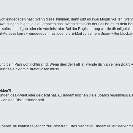
swort eingegeben hast. Wenn diese stimmen, dann gibt es zwei Möglichkeiten. We
eisungen folgen, die du erhalten hast. Wenn dies nicht der Fall ist, muss dein Ben
elbst erledigen oder ein Administrator. Bei der Registrierung wurde dir mitgeteilt, 
-Adresse korrekt eingegeben hast oder die E-Mail von einem Spam-Filter blockiert
nd dein Passwort richtig sind. Wenn dies der Fall ist, wende dich an einen Board-A
welches ein Administrator lösen muss.
elden?!
ünden deaktiviert oder gelöscht hat. Außerdem löschen viele Boards regelmäßig Ben
v an den Diskussionen teil!
 mitteilen, du kannst es jedoch zurücksetzen. Dies machst du, indem du auf der Anm