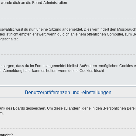
o wende dich an die Board-Administration.
wählst, wirst du nur für eine Sitzung angemeldet. Dies verhindert den Missbrauc
ist nicht empfehlenswert, wenn du dich an einem öffentlichen Computer, zum Beisp
geschaltet.
afür sorgen, dass du im Forum angemeldet bleibst. Außerdem ermöglichen Cookies e
er Abmeldung hast, kann es helfen, wenn du die Cookies löscht.
Benutzerpräferenzen und -einstellungen
bank des Boards gespeichert. Um diese zu ändern, gehe in den „Persönlichen Bereic
rn.
ftaucht?