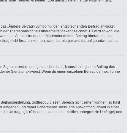
darfst neue Themen erstellen“, „Du darfst Dateianhänge erstellen“ usw.
 das „Ändere Beitrag“-Symbol für den entsprechenden Beitrag anklickst;
g in der Themenansicht als überarbeitet gekennzeichnet. Es wird sowohl die
wenn ein Administrator oder Moderator deinen Beitrag überarbeitet hat.
 Beitrag nicht löschen können, wenn bereits jemand darauf geantwortet hat.
Signatur erstellt und gespeichert hast, kannst du in jedem Beitrag das
einer Signatur aktivierst. Wenn du einen einzelnen Beitrag dennoch ohne
Beitragserstellung. Solltest du diesen Bereich nicht sehen können, so hast
r eingeben und dabei sicherstellen, dass jede Antwortmöglichkeit in einer
r die Umfrage gilt (0 bedeutet dabei eine zeitlich unbegrenzte Umfrage) und