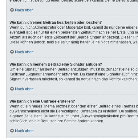
erforderlich ist, bevor du einen Beitrag schreiben kannst. Deine Berechtigun
Nach oben
Wie kann ich einen Beitrag bearbeiten oder löschen?
Wenn du nicht Administrator oder Moderator bist, kannst du nur deine eigen
eventuell ist dies nur für einen begrenzten Zeitraum nach seiner Erstellung 
Anzahl als auch der letzte Zeitpunkt der Bearbeitungen angezeigt. Dieser Hi
Diese können jedoch, falls sie es für nötig halten, eine Notiz hinterlassen,
Nach oben
Wie kann ich meinem Beitrag eine Signatur anfügen?
Um eine Signatur an deinen Beitrag anzufügen, musst du zunächst eine solch
Kästchen „Signatur anhängen“ aktivieren. Du kannst eine Signatur auch hi
Signatur verfassen möchtest, so kannst du dort einfach das Kontrollkästchen
Nach oben
Wie kann ich eine Umfrage erstellen?
Wenn du ein neues Thema eröffnest oder den ersten Beitrag eines Themas bear
du wahrscheinlich nicht die Berechtigung, Umfragen zu erstellen. Du solltes
eigenen Zeile steht. Du kannst auch unter „Auswahlmöglichkeiten pro Benutze
schließlich, ob die Benutzer ihre Stimme ändern können.
Nach oben