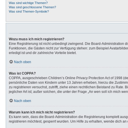
Was sind wichtige Themen?
Was sind geschlossene Themen?
Was sind Themen-Symbole?
Wozu muss ich mich registrieren?
Eine Registrierung ist nicht unbedingt zwingend. Die Board-Administration dies
Funktionen, die Gästen nicht zur Verfügung stehen: zum Beispiel Avatarbilder
erledigt ist und dir zahlreiche Vorteile bietet.
Nach oben
Was ist COPPA?
COPPA, ausgeschrieben Children’s Online Privacy Protection Act of 1998 (de
persönliche Daten von Kindern unter 13 Jahren erheben, hierzu die Zustimmu
zu registrieren versuchst, zutrifft, ziehe einen rechtlichen Beistand zu Rat
jeglicher Art ist; außer solchen, die unter der Frage „An wen soll ich mich 
Nach oben
Warum kann ich mich nicht registrieren?
Es kann sein, dass die Board-Administration die Registrierung komplett au
registrieren möchtest, gesperrt wurden. Um Hilfe zu erhalten, wende dich an 