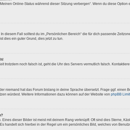
 „Meinen Online-Status während dieser Sitzung verbergen“. Wenn du diese Option e
In diesem Fall solltest du im „Persönlichen Bereich“ die für dich passende Zeitzone 
t dies ein guter Grund, dies jetzt zu tun.
ch!
 Zeit trotzdem noch falsch ist, geht die Uhr des Servers vermutlich falsch. Kontakti
oder niemand hat das Forum bislang in deine Sprache übersetzt. Frage ggf. einen Bo
setzen würdest. Weitere Informationen dazu können auf der Website von
phpBB Limi
n?
Eines dieser Bilder ist meist mit deinem Rang verknüpft: Oft sind dies Sterne, Kä
Es handelt sich hierbei in der Regel um ein persönliches Bild, welches von Benutze