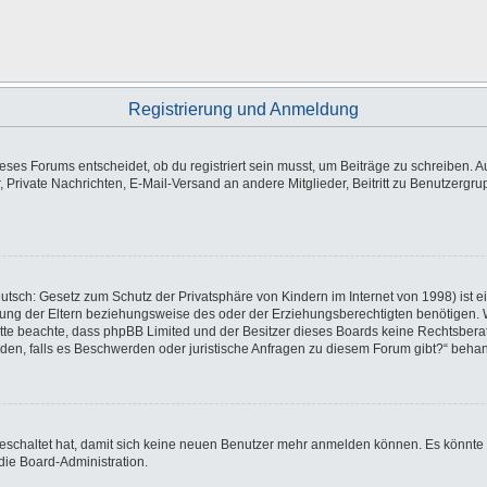
Registrierung und Anmeldung
es Forums entscheidet, ob du registriert sein musst, um Beiträge zu schreiben. Auf j
, Private Nachrichten, E-Mail-Versand an andere Mitglieder, Beitritt zu Benutzergr
utsch: Gesetz zum Schutz der Privatsphäre von Kindern im Internet von 1998) ist e
ng der Eltern beziehungsweise des oder der Erziehungsberechtigten benötigen. Wen
e. Bitte beachte, dass phpBB Limited und der Besitzer dieses Boards keine Rechtsbe
wenden, falls es Beschwerden oder juristische Anfragen zu diesem Forum gibt?“ beha
sgeschaltet hat, damit sich keine neuen Benutzer mehr anmelden können. Es könnte
die Board-Administration.