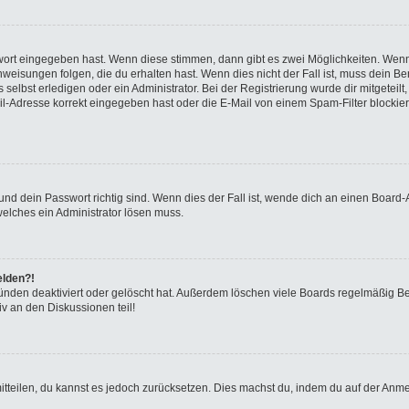
swort eingegeben hast. Wenn diese stimmen, dann gibt es zwei Möglichkeiten. We
eisungen folgen, die du erhalten hast. Wenn dies nicht der Fall ist, muss dein Ben
elbst erledigen oder ein Administrator. Bei der Registrierung wurde dir mitgeteilt, 
-Adresse korrekt eingegeben hast oder die E-Mail von einem Spam-Filter blockiert
nd dein Passwort richtig sind. Wenn dies der Fall ist, wende dich an einen Board-A
welches ein Administrator lösen muss.
elden?!
ünden deaktiviert oder gelöscht hat. Außerdem löschen viele Boards regelmäßig Ben
v an den Diskussionen teil!
 mitteilen, du kannst es jedoch zurücksetzen. Dies machst du, indem du auf der Anm