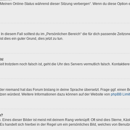
 „Meinen Online-Status während dieser Sitzung verbergen“. Wenn du diese Option e
In diesem Fall solltest du im „Persönlichen Bereich“ die für dich passende Zeitzone 
t dies ein guter Grund, dies jetzt zu tun.
ch!
 Zeit trotzdem noch falsch ist, geht die Uhr des Servers vermutlich falsch. Kontakti
oder niemand hat das Forum bislang in deine Sprache übersetzt. Frage ggf. einen Bo
setzen würdest. Weitere Informationen dazu können auf der Website von
phpBB Limi
n?
Eines dieser Bilder ist meist mit deinem Rang verknüpft: Oft sind dies Sterne, Kä
Es handelt sich hierbei in der Regel um ein persönliches Bild, welches von Benutze