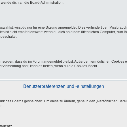
o wende dich an die Board-Administration.
wählst, wirst du nur für eine Sitzung angemeldet. Dies verhindert den Missbrauc
ist nicht empfehlenswert, wenn du dich an einem öffentlichen Computer, zum Beisp
geschaltet.
afür sorgen, dass du im Forum angemeldet bleibst. Außerdem ermöglichen Cookies e
er Abmeldung hast, kann es helfen, wenn du die Cookies löscht.
Benutzerpräferenzen und -einstellungen
bank des Boards gespeichert. Um diese zu ändern, gehe in den „Persönlichen Bereic
rn.
ftaucht?