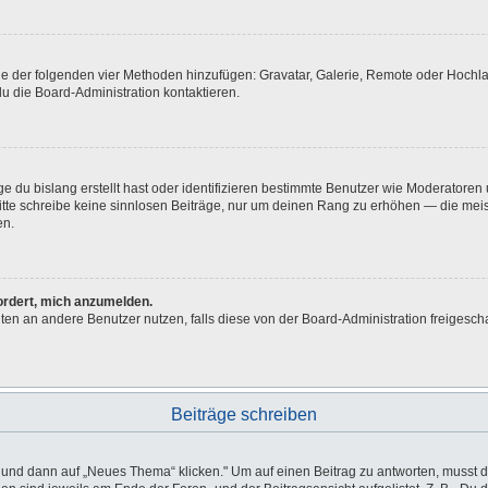
eine der folgenden vier Methoden hinzufügen: Gravatar, Galerie, Remote oder Hoch
u die Board-Administration kontaktieren.
e du bislang erstellt hast oder identifizieren bestimmte Benutzer wie Moderatore
 Bitte schreibe keine sinnlosen Beiträge, nur um deinen Rang zu erhöhen — die me
en.
fordert, mich anzumelden.
ichten an andere Benutzer nutzen, falls diese von der Board-Administration freig
Beiträge schreiben
d dann auf „Neues Thema“ klicken." Um auf einen Beitrag zu antworten, musst du 