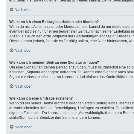
erforderlich ist, bevor du einen Beitrag schreiben kannst. Deine Berechtigun
Nach oben
Wie kann ich einen Beitrag bearbeiten oder löschen?
Wenn du nicht Administrator oder Moderator bist, kannst du nur deine eigen
eventuell ist dies nur für einen begrenzten Zeitraum nach seiner Erstellung 
Anzahl als auch der letzte Zeitpunkt der Bearbeitungen angezeigt. Dieser Hi
Diese können jedoch, falls sie es für nötig halten, eine Notiz hinterlassen,
Nach oben
Wie kann ich meinem Beitrag eine Signatur anfügen?
Um eine Signatur an deinen Beitrag anzufügen, musst du zunächst eine solch
Kästchen „Signatur anhängen“ aktivieren. Du kannst eine Signatur auch hi
Signatur verfassen möchtest, so kannst du dort einfach das Kontrollkästchen
Nach oben
Wie kann ich eine Umfrage erstellen?
Wenn du ein neues Thema eröffnest oder den ersten Beitrag eines Themas bear
du wahrscheinlich nicht die Berechtigung, Umfragen zu erstellen. Du solltes
eigenen Zeile steht. Du kannst auch unter „Auswahlmöglichkeiten pro Benutze
schließlich, ob die Benutzer ihre Stimme ändern können.
Nach oben