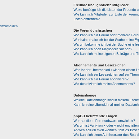
Freunde und ignorierte Mitglieder
Wozu benötige ich die Listen der Freunde un
Wie kann ich Mitglieder zur Liste der Freun
Listen entfernen?
h anzumelden.
Die Foren durchsuchen
Wie kann ich ein Forum oder mehrere For
Weshalb erhalte ich bei der Suche keine E
Warum bekomme ich bei der Suche eine lee
Wie kann ich nach Mitgliedern suchen?
Wie kann ich meine eigenen Beiträge und 
Abonnements und Lesezeichen
Was ist der Unterschied zwischen einem 
Wie kann ich ein Lesezeichen auf ein The
Wie kann ich ein Forum abonnieren?
Wie deaktiviere ich meine Abonnements?
Dateianhänge
Welche Dateianhänge sind in diesem Forum
Kann ich eine Übersicht all meiner Dateian
phpBB betreffende Fragen
Wer hat diese Forensoftware entwickelt?
Warum ist Funktion x oder y nicht enthalten
An wen soll ich mich wenden, falls es Besc
Wie kann ich einen Administrator des Board