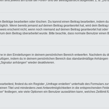
gen sind jeweils am Ende der Foren- und der Beitragsansicht aufgelistet. Z. B. „Du 
en Beiträge bearbeiten oder löschen. Du kannst einen Beitrag bearbeiten, indem du
möglich. Wenn bereits jemand auf deinen Beitrag geantwortet hat, wird dein Beitra
nweis erscheint nicht, wenn noch niemand auf deinen Beitrag geantwortet hat oder 
 warum dein Beitrag überarbeitet wurde. Bitte beachte, dass normale Benutzer einen
e in den Einstellungen in deinem persönlichen Bereich entwerfen. Nachdem du die 
nzufügen, indem du in deinem persönlichen Bereich das standardmäßige Anhängen d
 „Signatur anhängen“ wieder deaktivieren.
beitest, findest du ein Register „Umfrage erstellen“ unterhalb des Formulars zur 
t einen Titel und mindestens zwei Antwortmöglichkeiten in die entsprechenden Felde
r“ festlegen, wie viele Optionen ein Benutzer auswählen kann, welches Zeitlimit fü