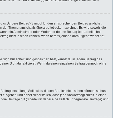
darfst neue Themen erstellen“, „Du darfst Dateianhänge erstellen“ usw.
 das „Ändere Beitrag“-Symbol für den entsprechenden Beitrag anklickst;
g in der Themenansicht als überarbeitet gekennzeichnet. Es wird sowohl die
wenn ein Administrator oder Moderator deinen Beitrag überarbeitet hat.
 Beitrag nicht löschen können, wenn bereits jemand darauf geantwortet hat.
Signatur erstellt und gespeichert hast, kannst du in jedem Beitrag das
einer Signatur aktivierst. Wenn du einen einzelnen Beitrag dennoch ohne
Beitragserstellung. Solltest du diesen Bereich nicht sehen können, so hast
r eingeben und dabei sicherstellen, dass jede Antwortmöglichkeit in einer
r die Umfrage gilt (0 bedeutet dabei eine zeitlich unbegrenzte Umfrage) und