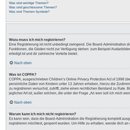
Was sind wichtige Themen?
Was sind geschlossene Themen?
Was sind Themen-Symbole?
Wozu muss ich mich registrieren?
Eine Registrierung ist nicht unbedingt zwingend. Die Board-Administration dies
Funktionen, die Gästen nicht zur Verfügung stehen: zum Beispiel Avatarbilder
erledigt ist und dir zahlreiche Vorteile bietet.
Nach oben
Was ist COPPA?
COPPA, ausgeschrieben Children’s Online Privacy Protection Act of 1998 (de
persönliche Daten von Kindern unter 13 Jahren erheben, hierzu die Zustimmu
zu registrieren versuchst, zutrifft, ziehe einen rechtlichen Beistand zu Rat
jeglicher Art ist; außer solchen, die unter der Frage „An wen soll ich mich 
Nach oben
Warum kann ich mich nicht registrieren?
Es kann sein, dass die Board-Administration die Registrierung komplett au
registrieren möchtest, gesperrt wurden. Um Hilfe zu erhalten, wende dich an 