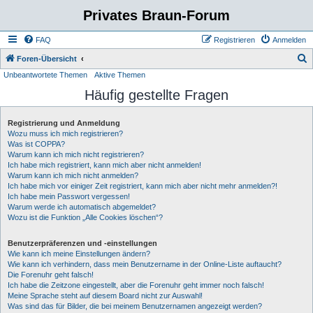
Privates Braun-Forum
FAQ
Registrieren
Anmelden
S
Foren-Übersicht
Unbeantwortete Themen
Aktive Themen
u
Häufig gestellte Fragen
c
h
Registrierung und Anmeldung
e
Wozu muss ich mich registrieren?
Was ist COPPA?
Warum kann ich mich nicht registrieren?
Ich habe mich registriert, kann mich aber nicht anmelden!
Warum kann ich mich nicht anmelden?
Ich habe mich vor einiger Zeit registriert, kann mich aber nicht mehr anmelden?!
Ich habe mein Passwort vergessen!
Warum werde ich automatisch abgemeldet?
Wozu ist die Funktion „Alle Cookies löschen“?
Benutzerpräferenzen und -einstellungen
Wie kann ich meine Einstellungen ändern?
Wie kann ich verhindern, dass mein Benutzername in der Online-Liste auftaucht?
Die Forenuhr geht falsch!
Ich habe die Zeitzone eingestellt, aber die Forenuhr geht immer noch falsch!
Meine Sprache steht auf diesem Board nicht zur Auswahl!
Was sind das für Bilder, die bei meinem Benutzernamen angezeigt werden?