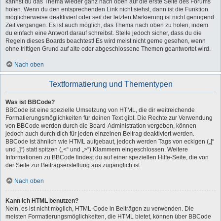
kannst du das Thema wieder ganz nach oben auf die erste Seite des Forums
holen. Wenn du den entsprechenden Link nicht siehst, dann ist die Funktion
möglicherweise deaktiviert oder seit der letzten Markierung ist nicht genügend
Zeit vergangen. Es ist auch möglich, das Thema nach oben zu holen, indem
du einfach eine Antwort darauf schreibst. Stelle jedoch sicher, dass du die
Regeln dieses Boards beachtest! Es wird meist nicht gerne gesehen, wenn
ohne triftigen Grund auf alte oder abgeschlossene Themen geantwortet wird.
Nach oben
Textformatierung und Thementypen
Was ist BBCode?
BBCode ist eine spezielle Umsetzung von HTML, die dir weitreichende
Formatierungsmöglichkeiten für deinen Text gibt. Die Rechte zur Verwendung
von BBCode werden durch die Board-Administration vergeben, können
jedoch auch durch dich für jeden einzelnen Beitrag deaktiviert werden.
BBCode ist ähnlich wie HTML aufgebaut, jedoch werden Tags von eckigen („[“
und „]“) statt spitzen („<“ und „>“) Klammern eingeschlossen. Weitere
Informationen zu BBCode findest du auf einer speziellen Hilfe-Seite, die von
der Seite zur Beitragserstellung aus zugänglich ist.
Nach oben
Kann ich HTML benutzen?
Nein, es ist nicht möglich, HTML-Code in Beiträgen zu verwenden. Die
meisten Formatierungsmöglichkeiten, die HTML bietet, können über BBCode