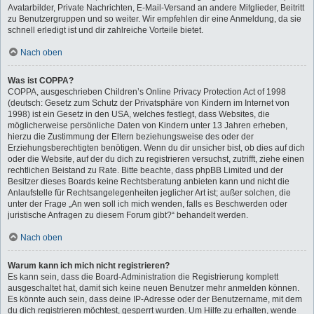
Avatarbilder, Private Nachrichten, E-Mail-Versand an andere Mitglieder, Beitritt
zu Benutzergruppen und so weiter. Wir empfehlen dir eine Anmeldung, da sie
schnell erledigt ist und dir zahlreiche Vorteile bietet.
Nach oben
Was ist COPPA?
COPPA, ausgeschrieben Children’s Online Privacy Protection Act of 1998
(deutsch: Gesetz zum Schutz der Privatsphäre von Kindern im Internet von
1998) ist ein Gesetz in den USA, welches festlegt, dass Websites, die
möglicherweise persönliche Daten von Kindern unter 13 Jahren erheben,
hierzu die Zustimmung der Eltern beziehungsweise des oder der
Erziehungsberechtigten benötigen. Wenn du dir unsicher bist, ob dies auf dich
oder die Website, auf der du dich zu registrieren versuchst, zutrifft, ziehe einen
rechtlichen Beistand zu Rate. Bitte beachte, dass phpBB Limited und der
Besitzer dieses Boards keine Rechtsberatung anbieten kann und nicht die
Anlaufstelle für Rechtsangelegenheiten jeglicher Art ist; außer solchen, die
unter der Frage „An wen soll ich mich wenden, falls es Beschwerden oder
juristische Anfragen zu diesem Forum gibt?“ behandelt werden.
Nach oben
Warum kann ich mich nicht registrieren?
Es kann sein, dass die Board-Administration die Registrierung komplett
ausgeschaltet hat, damit sich keine neuen Benutzer mehr anmelden können.
Es könnte auch sein, dass deine IP-Adresse oder der Benutzername, mit dem
du dich registrieren möchtest, gesperrt wurden. Um Hilfe zu erhalten, wende