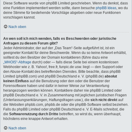
Diese Software wurde von phpBB Limited geschrieben. Wenn du denkst, dass
eine Funktion implementiert werden sollte, dann besuche
phpBB Ideas
, wo du
deine Stimme für bestehende Vorschläge abgeben oder neue Funktionen
vorschlagen kannst.
Nach oben
An wen soll ich mich wenden, falls es Beschwerden oder juristische
Anfragen zu diesem Forum gibt?
Jeder Administrator, der auf der „Das Team“-Seite aufgeführt ist, ist ein
geeigneter Kontakt für deine Beschwerde. Wenn du so keine Antwort erhältst,
solltest du den Besitzer der Domain kontaktieren (führe dazu eine
„WHOIS“-Abfrage
durch) oder — falls diese Seite bei einem kostenlosen
Webhoster wie z. B. Yahoo!, free.fr, funpic.de usw. liegt — den Support oder
den Abuse-Kontakt des betreffenden Dienstes. Bitte beachte, dass phpBB
Limited (phpBB.com) und phpBB Deutschland e. V. (phpBB.de)
absolut
keinen Einfluss
auf die Benutzung oder den oder die Benutzer der
Forensoftware haben und dafür in keiner Weise zur Verantwortung
herangezogen werden können. Kontaktiere daher nie phpBB Limited oder
phpBB Deutschland e. V. in Zusammenhang mit jeglichen juristischen Fragen
(Unterlassungserklärungen, Haftungsfragen usw.), die
sich nicht direkt
auf
die Websiten phpbb.com, phpbb.de oder die phpBB-Software selbst beziehen.
Falls du phpBB Limited oder phpBB Deutschland e. V. E-Mails schreibst, die
die
Softwarenutzung durch Dritte
betreffen, so wirst du, wenn überhaupt,
höchstens eine knappe Antwort erhalten.
Nach oben