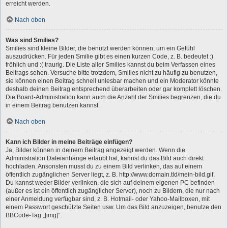
erreicht werden.
Nach oben
Was sind Smilies?
Smilies sind kleine Bilder, die benutzt werden können, um ein Gefühl
auszudrücken. Für jeden Smilie gibt es einen kurzen Code, z. B. bedeutet :)
fröhlich und :( traurig. Die Liste aller Smilies kannst du beim Verfassen eines
Beitrags sehen. Versuche bitte trotzdem, Smilies nicht zu häufig zu benutzen,
sie können einen Beitrag schnell unlesbar machen und ein Moderator könnte
deshalb deinen Beitrag entsprechend überarbeiten oder gar komplett löschen.
Die Board-Administration kann auch die Anzahl der Smilies begrenzen, die du
in einem Beitrag benutzen kannst.
Nach oben
Kann ich Bilder in meine Beiträge einfügen?
Ja, Bilder können in deinem Beitrag angezeigt werden. Wenn die
Administration Dateianhänge erlaubt hat, kannst du das Bild auch direkt
hochladen. Ansonsten musst du zu einem Bild verlinken, das auf einem
öffentlich zugänglichen Server liegt, z. B. http://www.domain.tld/mein-bild.gif.
Du kannst weder Bilder verlinken, die sich auf deinem eigenen PC befinden
(außer es ist ein öffentlich zugänglicher Server), noch zu Bildern, die nur nach
einer Anmeldung verfügbar sind, z. B. Hotmail- oder Yahoo-Mailboxen, mit
einem Passwort geschützte Seiten usw. Um das Bild anzuzeigen, benutze den
BBCode-Tag „[img]“.