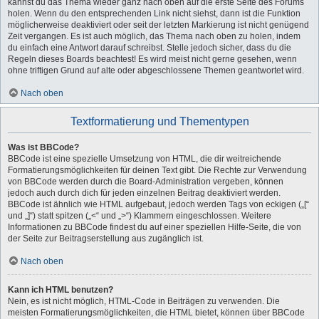
kannst du das Thema wieder ganz nach oben auf die erste Seite des Forums
holen. Wenn du den entsprechenden Link nicht siehst, dann ist die Funktion
möglicherweise deaktiviert oder seit der letzten Markierung ist nicht genügend
Zeit vergangen. Es ist auch möglich, das Thema nach oben zu holen, indem
du einfach eine Antwort darauf schreibst. Stelle jedoch sicher, dass du die
Regeln dieses Boards beachtest! Es wird meist nicht gerne gesehen, wenn
ohne triftigen Grund auf alte oder abgeschlossene Themen geantwortet wird.
Nach oben
Textformatierung und Thementypen
Was ist BBCode?
BBCode ist eine spezielle Umsetzung von HTML, die dir weitreichende
Formatierungsmöglichkeiten für deinen Text gibt. Die Rechte zur Verwendung
von BBCode werden durch die Board-Administration vergeben, können
jedoch auch durch dich für jeden einzelnen Beitrag deaktiviert werden.
BBCode ist ähnlich wie HTML aufgebaut, jedoch werden Tags von eckigen („[“
und „]“) statt spitzen („<“ und „>“) Klammern eingeschlossen. Weitere
Informationen zu BBCode findest du auf einer speziellen Hilfe-Seite, die von
der Seite zur Beitragserstellung aus zugänglich ist.
Nach oben
Kann ich HTML benutzen?
Nein, es ist nicht möglich, HTML-Code in Beiträgen zu verwenden. Die
meisten Formatierungsmöglichkeiten, die HTML bietet, können über BBCode