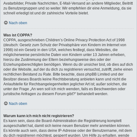
Avatarbilder, Private Nachrichten, E-Mail-Versand an andere Mitglieder, Beitritt
zu Benutzergruppen und so weiter. Wir empfehlen dir eine Anmeldung, da sie
schnell erledigt ist und dir zahlreiche Vorteile bietet.
Nach oben
Was ist COPPA?
COPPA, ausgeschrieben Children’s Online Privacy Protection Act of 1998
(deutsch: Gesetz zum Schutz der Privatsphäre von Kindern im Internet von
1998) ist ein Gesetz in den USA, welches festlegt, dass Websites, die
möglicherweise persönliche Daten von Kindern unter 13 Jahren erheben,
hierzu die Zustimmung der Eltern beziehungsweise des oder der
Erziehungsberechtigten benötigen. Wenn du dir unsicher bist, ob dies auf dich
oder die Website, auf der du dich zu registrieren versuchst, zutrifft, ziehe einen
rechtlichen Beistand zu Rate. Bitte beachte, dass phpBB Limited und der
Besitzer dieses Boards keine Rechtsberatung anbieten kann und nicht die
Anlaufstelle für Rechtsangelegenheiten jeglicher Art ist; außer solchen, die
unter der Frage „An wen soll ich mich wenden, falls es Beschwerden oder
juristische Anfragen zu diesem Forum gibt?“ behandelt werden.
Nach oben
Warum kann ich mich nicht registrieren?
Es kann sein, dass die Board-Administration die Registrierung komplett
ausgeschaltet hat, damit sich keine neuen Benutzer mehr anmelden können.
Es könnte auch sein, dass deine IP-Adresse oder der Benutzername, mit dem
du dich registrieren möchtest, gesperrt wurden. Um Hilfe zu erhalten, wende