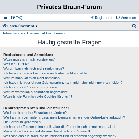
Privates Braun-Forum
FAQ
Registrieren
Anmelden
S
Foren-Übersicht
Unbeantwortete Themen
Aktive Themen
u
Häufig gestellte Fragen
c
h
Registrierung und Anmeldung
e
Wozu muss ich mich registrieren?
Was ist COPPA?
Warum kann ich mich nicht registrieren?
Ich habe mich registriert, kann mich aber nicht anmelden!
Warum kann ich mich nicht anmelden?
Ich habe mich vor einiger Zeit registriert, kann mich aber nicht mehr anmelden?!
Ich habe mein Passwort vergessen!
Warum werde ich automatisch abgemeldet?
Wozu ist die Funktion „Alle Cookies löschen“?
Benutzerpräferenzen und -einstellungen
Wie kann ich meine Einstellungen ändern?
Wie kann ich verhindern, dass mein Benutzername in der Online-Liste auftaucht?
Die Forenuhr geht falsch!
Ich habe die Zeitzone eingestellt, aber die Forenuhr geht immer noch falsch!
Meine Sprache steht auf diesem Board nicht zur Auswahl!
Was sind das für Bilder, die bei meinem Benutzernamen angezeigt werden?