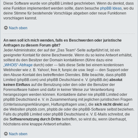
Diese Software wurde von phpBB Limited geschrieben. Wenn du denkst, dass
eine Funktion implementiert werden sollte, dann besuche
phpBB Ideas
, wo du
deine Stimme für bestehende Vorschläge abgeben oder neue Funktionen
vorschlagen kannst.
Nach oben
An wen soll ich mich wenden, falls es Beschwerden oder juristische
Anfragen zu diesem Forum gibt?
Jeder Administrator, der auf der „Das Team“-Seite aufgeführt ist, ist ein
geeigneter Kontakt für deine Beschwerde. Wenn du so keine Antwort erhältst,
solltest du den Besitzer der Domain kontaktieren (führe dazu eine
„WHOIS“-Abfrage
durch) oder — falls diese Seite bei einem kostenlosen
Webhoster wie z. B. Yahoo!, free.fr, funpic.de usw. liegt — den Support oder
den Abuse-Kontakt des betreffenden Dienstes. Bitte beachte, dass phpBB
Limited (phpBB.com) und phpBB Deutschland e. V. (phpBB.de)
absolut
keinen Einfluss
auf die Benutzung oder den oder die Benutzer der
Forensoftware haben und dafür in keiner Weise zur Verantwortung
herangezogen werden können. Kontaktiere daher nie phpBB Limited oder
phpBB Deutschland e. V. in Zusammenhang mit jeglichen juristischen Fragen
(Unterlassungserklärungen, Haftungsfragen usw.), die
sich nicht direkt
auf
die Websiten phpbb.com, phpbb.de oder die phpBB-Software selbst beziehen.
Falls du phpBB Limited oder phpBB Deutschland e. V. E-Mails schreibst, die
die
Softwarenutzung durch Dritte
betreffen, so wirst du, wenn überhaupt,
höchstens eine knappe Antwort erhalten.
Nach oben