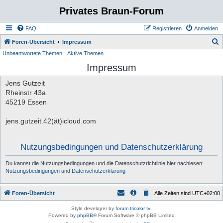
Privates Braun-Forum
FAQ
Registrieren
Anmelden
S
Foren-Übersicht
Impressum
Unbeantwortete Themen
Aktive Themen
u
Impressum
c
h
Jens Gutzeit
e
Rheinstr 43a
45219 Essen
jens.gutzeit.42(ät)icloud.com
Nutzungsbedingungen und Datenschutzerklärung
Du kannst die Nutzungsbedingungen und die Datenschutzrichtlinie hier nachlesen:
Nutzungsbedingungen
und
Datenschutzerklärung
Foren-Übersicht
Alle Zeiten sind
UTC+02:00
Style developer by
forum tricolor tv
,
Powered by
phpBB
® Forum Software © phpBB Limited