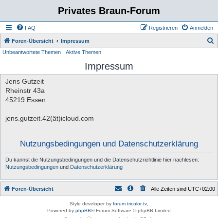
Privates Braun-Forum
FAQ
Registrieren
Anmelden
S
Foren-Übersicht
Impressum
Unbeantwortete Themen
Aktive Themen
u
Impressum
c
h
Jens Gutzeit
e
Rheinstr 43a
45219 Essen
jens.gutzeit.42(ät)icloud.com
Nutzungsbedingungen und Datenschutzerklärung
Du kannst die Nutzungsbedingungen und die Datenschutzrichtlinie hier nachlesen:
Nutzungsbedingungen
und
Datenschutzerklärung
Foren-Übersicht
Alle Zeiten sind
UTC+02:00
Style developer by
forum tricolor tv
,
Powered by
phpBB
® Forum Software © phpBB Limited