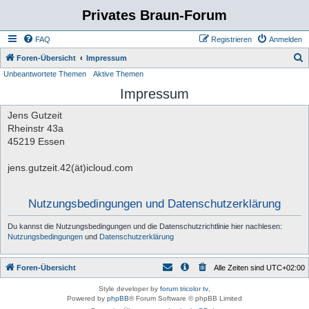
Privates Braun-Forum
FAQ
Registrieren
Anmelden
S
Foren-Übersicht
Impressum
Unbeantwortete Themen
Aktive Themen
u
Impressum
c
h
Jens Gutzeit
e
Rheinstr 43a
45219 Essen
jens.gutzeit.42(ät)icloud.com
Nutzungsbedingungen und Datenschutzerklärung
Du kannst die Nutzungsbedingungen und die Datenschutzrichtlinie hier nachlesen:
Nutzungsbedingungen
und
Datenschutzerklärung
Foren-Übersicht
Alle Zeiten sind
UTC+02:00
Style developer by
forum tricolor tv
,
Powered by
phpBB
® Forum Software © phpBB Limited