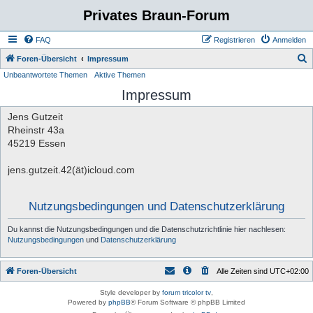
Privates Braun-Forum
FAQ
Registrieren
Anmelden
S
Foren-Übersicht
Impressum
Unbeantwortete Themen
Aktive Themen
u
Impressum
c
h
Jens Gutzeit
e
Rheinstr 43a
45219 Essen
jens.gutzeit.42(ät)icloud.com
Nutzungsbedingungen und Datenschutzerklärung
Du kannst die Nutzungsbedingungen und die Datenschutzrichtlinie hier nachlesen:
Nutzungsbedingungen
und
Datenschutzerklärung
Foren-Übersicht
Alle Zeiten sind
UTC+02:00
Style developer by
forum tricolor tv
,
Powered by
phpBB
® Forum Software © phpBB Limited