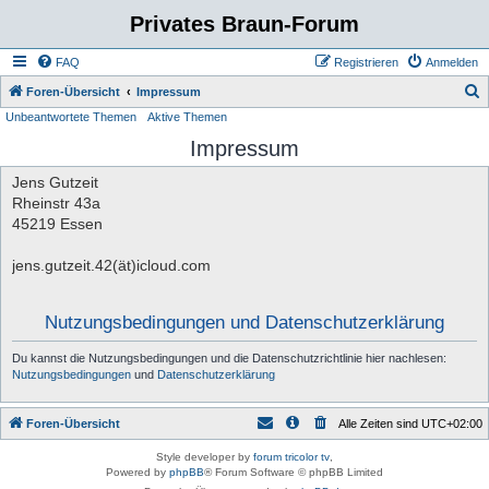
Privates Braun-Forum
FAQ
Registrieren
Anmelden
S
Foren-Übersicht
Impressum
Unbeantwortete Themen
Aktive Themen
u
Impressum
c
h
Jens Gutzeit
e
Rheinstr 43a
45219 Essen
jens.gutzeit.42(ät)icloud.com
Nutzungsbedingungen und Datenschutzerklärung
Du kannst die Nutzungsbedingungen und die Datenschutzrichtlinie hier nachlesen:
Nutzungsbedingungen
und
Datenschutzerklärung
Foren-Übersicht
Alle Zeiten sind
UTC+02:00
Style developer by
forum tricolor tv
,
Powered by
phpBB
® Forum Software © phpBB Limited