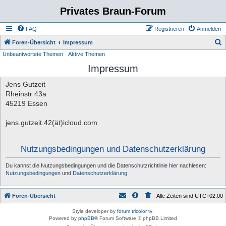
Privates Braun-Forum
FAQ
Registrieren
Anmelden
S
Foren-Übersicht
Impressum
Unbeantwortete Themen
Aktive Themen
u
Impressum
c
h
Jens Gutzeit
e
Rheinstr 43a
45219 Essen
jens.gutzeit.42(ät)icloud.com
Nutzungsbedingungen und Datenschutzerklärung
Du kannst die Nutzungsbedingungen und die Datenschutzrichtlinie hier nachlesen:
Nutzungsbedingungen
und
Datenschutzerklärung
Foren-Übersicht
Alle Zeiten sind
UTC+02:00
Style developer by
forum tricolor tv
,
Powered by
phpBB
® Forum Software © phpBB Limited