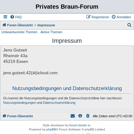
Privates Braun-Forum
FAQ
Registrieren
Anmelden
S
Foren-Übersicht
Impressum
Unbeantwortete Themen
Aktive Themen
u
Impressum
c
h
Jens Gutzeit
e
Rheinstr 43a
45219 Essen
jens.gutzeit.42(ät)icloud.com
Nutzungsbedingungen und Datenschutzerklärung
Du kannst die Nutzungsbedingungen und die Datenschutzrichtlinie hier nachlesen:
Nutzungsbedingungen
und
Datenschutzerklärung
Foren-Übersicht
Alle Zeiten sind
UTC+02:00
Style developer by
forum tricolor tv
,
Powered by
phpBB
® Forum Software © phpBB Limited