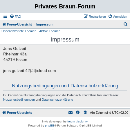
Privates Braun-Forum
FAQ
Registrieren
Anmelden
S
Foren-Übersicht
Impressum
Unbeantwortete Themen
Aktive Themen
u
Impressum
c
h
Jens Gutzeit
e
Rheinstr 43a
45219 Essen
jens.gutzeit.42(ät)icloud.com
Nutzungsbedingungen und Datenschutzerklärung
Du kannst die Nutzungsbedingungen und die Datenschutzrichtlinie hier nachlesen:
Nutzungsbedingungen
und
Datenschutzerklärung
Foren-Übersicht
Alle Zeiten sind
UTC+02:00
Style developer by
forum tricolor tv
,
Powered by
phpBB
® Forum Software © phpBB Limited